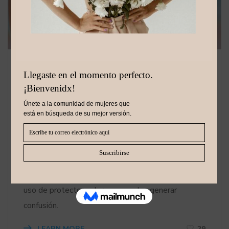
BEAUTY INSIGHTS
_
27/01/2025
_
STAFF PRIMA DONNA
_
0 Comments
Protección Solar: Mitos y
Verdades que Debes Conocer
Cuidar la piel del daño solar es crucial para
mantener su salud y prevenir problemas a largo
plazo. Sin embargo, existen muchos mitos sobre el
uso de protector solar que pueden generar
confusión.
LEARN MORE
29