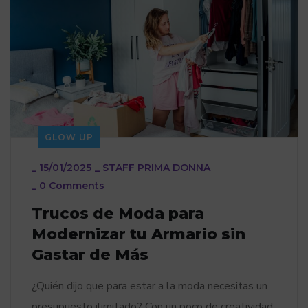
GLOW UP
_
15/01/2025
_
STAFF PRIMA DONNA
_
0 Comments
Trucos de Moda para
Modernizar tu Armario sin
Gastar de Más
¿Quién dijo que para estar a la moda necesitas un
presupuesto ilimitado? Con un poco de creatividad