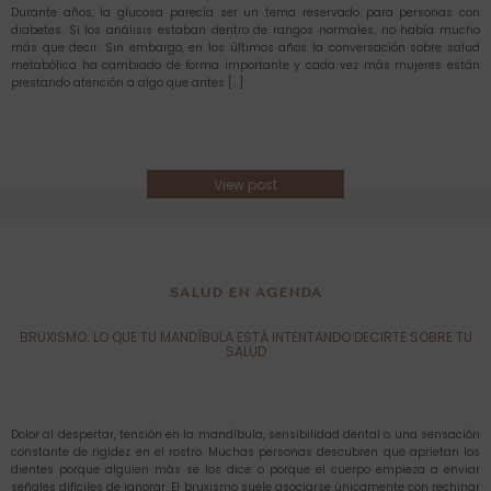
Durante años, la glucosa parecía ser un tema reservado para personas con
diabetes. Si los análisis estaban dentro de rangos normales, no había mucho
más que decir. Sin embargo, en los últimos años la conversación sobre salud
metabólica ha cambiado de forma importante y cada vez más mujeres están
prestando atención a algo que antes […]
View post
SALUD EN AGENDA
BRUXISMO: LO QUE TU MANDÍBULA ESTÁ INTENTANDO DECIRTE SOBRE TU
SALUD
Dolor al despertar, tensión en la mandíbula, sensibilidad dental o una sensación
constante de rigidez en el rostro. Muchas personas descubren que aprietan los
dientes porque alguien más se los dice o porque el cuerpo empieza a enviar
señales difíciles de ignorar. El bruxismo suele asociarse únicamente con rechinar