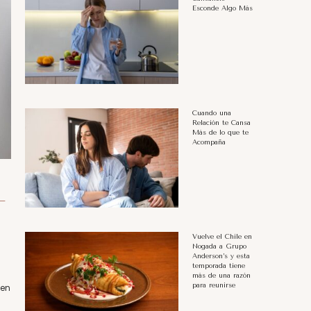
Esconde Algo Más
Cuando una
Relación te Cansa
Más de lo que te
Acompaña
L
Vuelve el Chile en
Nogada a Grupo
Anderson’s y esta
temporada tiene
más de una razón
para reunirse
 en