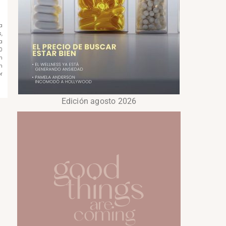
a
,
a
0
n
n
r
Edición agosto 2026