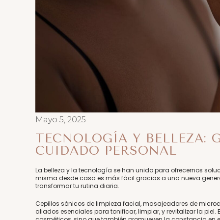
Mayo 5, 2025
TECNOLOGÍA Y BELLEZA:
CUIDADO PERSONAL
La belleza y la tecnología se han unido para ofrecernos solu
misma desde casa es más fácil gracias a una nueva gene
transformar tu rutina diaria.
Cepillos sónicos de limpieza facial, masajeadores de microcorri
aliados esenciales para tonificar, limpiar, y revitalizar la pi
cosméticos, sino que también promueven la constancia en 