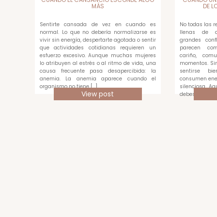
MÁS
DE L
Sentirte cansada de vez en cuando es
No todas las 
normal. Lo que no debería normalizarse es
llenas de di
vivir sin energía, despertarte agotada o sentir
grandes confl
que actividades cotidianas requieren un
parecen com
esfuerzo excesivo. Aunque muchas mujeres
cariño, com
lo atribuyen al estrés o al ritmo de vida, una
momentos. Sin
causa frecuente pasa desapercibida: la
sentirse bi
anemia. La anemia aparece cuando el
consumen ene
organismo no tiene […]
silenciosa. A
View post
debes medir c