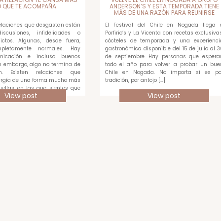
O QUE TE ACOMPAÑA
ANDERSON’S Y ESTA TEMPORADA TIENE
MÁS DE UNA RAZÓN PARA REUNIRSE
relaciones que desgastan están
El Festival del Chile en Nogada llega 
scusiones, infidelidades o
Porfirio’s y La Vicenta con recetas exclusivas
ictos. Algunas, desde fuera,
cócteles de temporada y una experienci
pletamente normales. Hay
gastronómica disponible del 15 de julio al 3
unicación e incluso buenos
de septiembre. Hay personas que espera
 embargo, algo no termina de
todo el año para volver a probar un bue
en. Existen relaciones que
Chile en Nogada. No importa si es po
rgía de una forma mucho más
tradición, por antojo […]
quellas en las que sientes que
View post
View post
ada […]