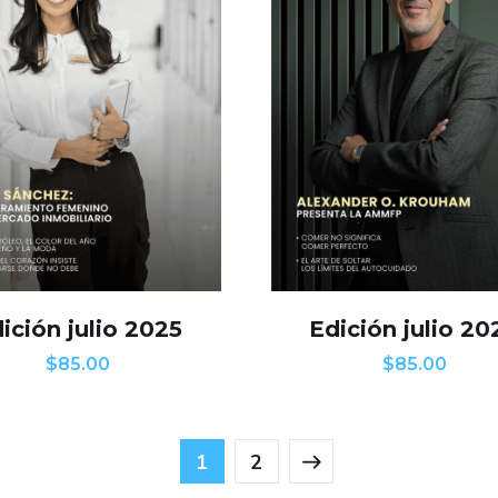
ición julio 2025
Edición julio 20
$
85.00
$
85.00
1
2