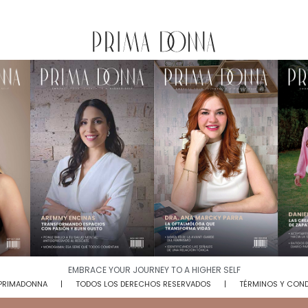
EMBRACE YOUR JOURNEY TO A HIGHER SELF​
 PRIMADONNA
TODOS LOS DERECHOS RESERVADOS
TÉRMINOS Y CON