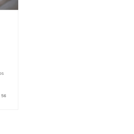
os
56