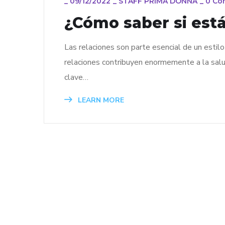
_
09/12/2022
_
STAFF PRIMA DONNA
_
0 Co
¿Cómo saber si está
Las relaciones son parte esencial de un esti
relaciones contribuyen enormemente a la salud
clave…
LEARN MORE