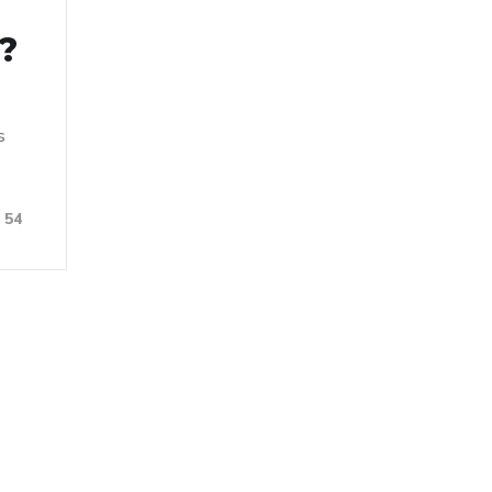
?
s
54