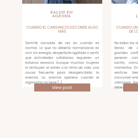
SALUD EN
AGENDA
CUANDO EL CANSANCIO ESCONDE ALGO
CUANDO UN
MÁS
DE L
Sentirte cansada de vez en cuando es
No todas las 
normal. Lo que no debería normalizarse es
llenas de di
vivir sin energía, despertarte agotada o sentir
grandes confl
que actividades cotidianas requieren un
parecen com
esfuerzo excesivo. Aunque muchas mujeres
cariño, com
lo atribuyen al estrés o al ritmo de vida, una
momentos. Sin
causa frecuente pasa desapercibida: la
sentirse bi
anemia. La anemia aparece cuando el
consumen ene
organismo no tiene […]
silenciosa. A
View post
debes medir c