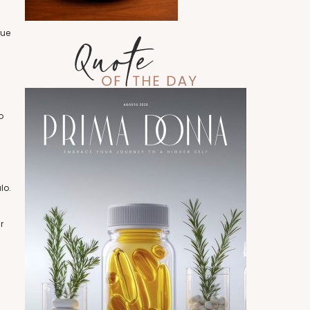
que
o
lo.
r