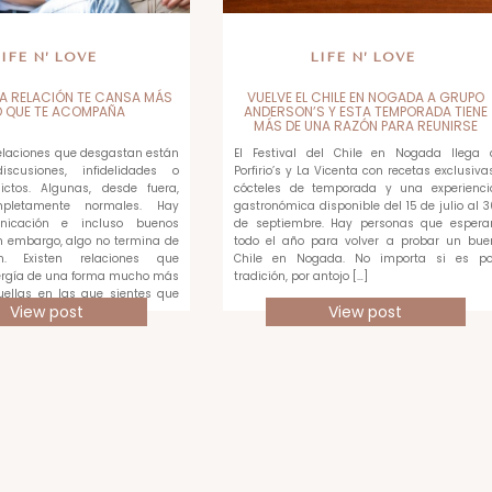
LIFE N’ LOVE
LIFE N’ LOVE
A RELACIÓN TE CANSA MÁS
VUELVE EL CHILE EN NOGADA A GRUPO
O QUE TE ACOMPAÑA
ANDERSON’S Y ESTA TEMPORADA TIENE
MÁS DE UNA RAZÓN PARA REUNIRSE
relaciones que desgastan están
El Festival del Chile en Nogada llega 
scusiones, infidelidades o
Porfirio’s y La Vicenta con recetas exclusivas
ictos. Algunas, desde fuera,
cócteles de temporada y una experienci
pletamente normales. Hay
gastronómica disponible del 15 de julio al 3
unicación e incluso buenos
de septiembre. Hay personas que espera
 embargo, algo no termina de
todo el año para volver a probar un bue
en. Existen relaciones que
Chile en Nogada. No importa si es po
rgía de una forma mucho más
tradición, por antojo […]
quellas en las que sientes que
View post
View post
ada […]