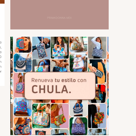
a
,
a
0
n
n
r