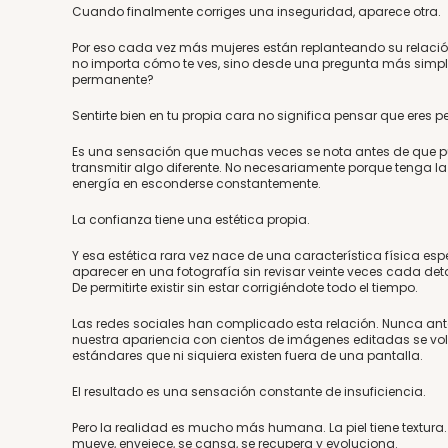
Cuando finalmente corriges una inseguridad, aparece otra.
Por eso cada vez más mujeres están replanteando su relació
no importa cómo te ves, sino desde una pregunta más simple
permanente?
Sentirte bien en tu propia cara no significa pensar que eres pe
Es una sensación que muchas veces se nota antes de que pu
transmitir algo diferente. No necesariamente porque tenga l
energía en esconderse constantemente.
La confianza tiene una estética propia.
Y esa estética rara vez nace de una característica física esp
aparecer en una fotografía sin revisar veinte veces cada det
De permitirte existir sin estar corrigiéndote todo el tiempo.
Las redes sociales han complicado esta relación. Nunca an
nuestra apariencia con cientos de imágenes editadas se vol
estándares que ni siquiera existen fuera de una pantalla.
El resultado es una sensación constante de insuficiencia.
Pero la realidad es mucho más humana. La piel tiene textura. 
mueve, envejece, se cansa, se recupera y evoluciona.