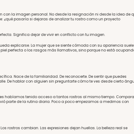
n con la imagen personal. No desde la resignación ni desde la idea de 
: ¿qué pasaría si dejaras de analizar tu rostro como un proyecto
rfecta. Significa dejar de vivir en conflicto con tu imagen.
eda explicarse. La mujer que se siente cómoda con su apariencia suele
a piel perfecta o los rasgos más llamativos, sino porque no está ocupand
ecífica. Nace de la familiaridad. De reconocerte. De sentir que puedes
alle. De hablar con alguien sin preguntarte cómo te ves desde cierto ángu
tes habíamos tenido acceso a tantos rostros al mismo tiempo. Compara
vió parte de la rutina diaria. Poco a poco empezamos a medirnos con
Los rostros cambian. Las expresiones dejan huellas. La belleza real se