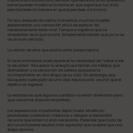
importante o incluso una decisión que llevabas años queriendo
tomar pueden modificar la forma en que organizas tus días,
pero también la manera en que te percibes a ti misma.
Por eso, después de ciertos momentos, muchas mujeres
experimentan una sensación difícil de explicar. No
necesariamente están mal. Tampoco significa que se
arrepientan de lo que ocurrió. Simplemente sienten que ya no se
reconocen del todo.
La versión de ellas que existía antes parece lejana.
En esos momentos suele aparecer la necesidad de “volver a ser
la de antes”. Recuperar la energía que tenían, los hábitos que
disfrutaban o la sensación de certeza que parecía
acompañarlas en otra etapa de su vida. Sin embargo, esa
búsqueda suele partir de una idea equivocada: asumir que el
objetivo es regresar.
La realidad es que algunos cambios no están diseñados para
que volvamos al punto de partida.
Las experiencias importantes dejan huella. Modifican
prioridades, cuestionan creencias y obligan a desarrollar
recursos que antes no eran necesarios. Pretender que nada de
eso ocurrió puede resultar más agotador que aceptar que una
etapa terminó.