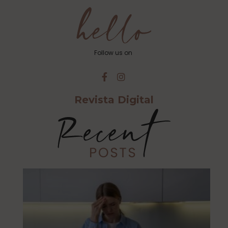
Follow us on
Revista Digital
Cu
Ca
Es
Al