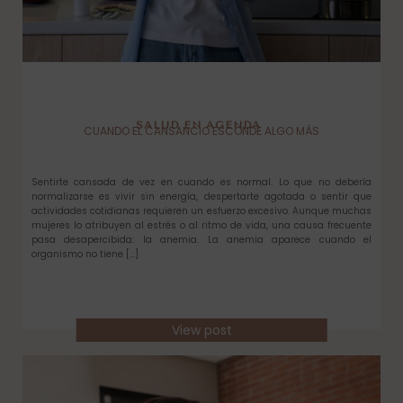
SALUD EN AGENDA
CUANDO EL CANSANCIO ESCONDE ALGO MÁS
Sentirte cansada de vez en cuando es normal. Lo que no debería
normalizarse es vivir sin energía, despertarte agotada o sentir que
actividades cotidianas requieren un esfuerzo excesivo. Aunque muchas
mujeres lo atribuyen al estrés o al ritmo de vida, una causa frecuente
pasa desapercibida: la anemia. La anemia aparece cuando el
organismo no tiene […]
View post