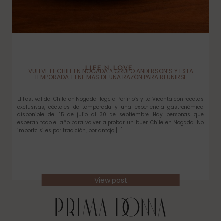
LIFE N’ LOVE
VUELVE EL CHILE EN NOGADA A GRUPO ANDERSON’S Y ESTA
TEMPORADA TIENE MÁS DE UNA RAZÓN PARA REUNIRSE
El Festival del Chile en Nogada llega a Porfirio’s y La Vicenta con recetas
exclusivas, cócteles de temporada y una experiencia gastronómica
disponible del 15 de julio al 30 de septiembre. Hay personas que
esperan todo el año para volver a probar un buen Chile en Nogada. No
importa si es por tradición, por antojo […]
View post