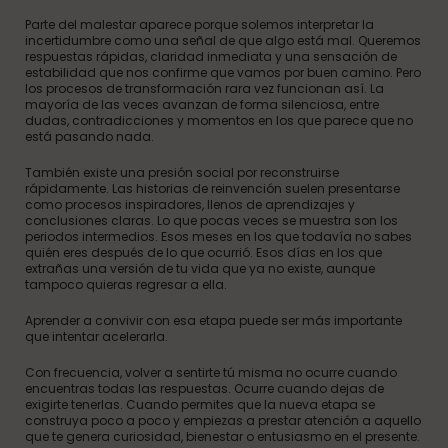
Parte del malestar aparece porque solemos interpretar la
incertidumbre como una señal de que algo está mal. Queremos
respuestas rápidas, claridad inmediata y una sensación de
estabilidad que nos confirme que vamos por buen camino. Pero
los procesos de transformación rara vez funcionan así. La
mayoría de las veces avanzan de forma silenciosa, entre
dudas, contradicciones y momentos en los que parece que no
está pasando nada.
También existe una presión social por reconstruirse
rápidamente. Las historias de reinvención suelen presentarse
como procesos inspiradores, llenos de aprendizajes y
conclusiones claras. Lo que pocas veces se muestra son los
periodos intermedios. Esos meses en los que todavía no sabes
quién eres después de lo que ocurrió. Esos días en los que
extrañas una versión de tu vida que ya no existe, aunque
tampoco quieras regresar a ella.
Aprender a convivir con esa etapa puede ser más importante
que intentar acelerarla.
Con frecuencia, volver a sentirte tú misma no ocurre cuando
encuentras todas las respuestas. Ocurre cuando dejas de
exigirte tenerlas. Cuando permites que la nueva etapa se
construya poco a poco y empiezas a prestar atención a aquello
que te genera curiosidad, bienestar o entusiasmo en el presente.