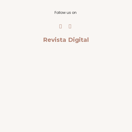
Follow us on
Revista Digital
Cu
Ca
Es
Al
Cu
un