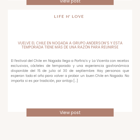
View post
LIFE N’ LOVE
VUELVE EL CHILE EN NOGADA A GRUPO ANDERSON’S Y ESTA
TEMPORADA TIENE MÁS DE UNA RAZÓN PARA REUNIRSE
El Festival del Chile en Nogada llega a Porfirio’s y La Vicenta con recetas
exclusivas, cócteles de temporada y una experiencia gastronómica
disponible del 15 de julio al 30 de septiembre. Hay personas que
esperan todo el año para volver a probar un buen Chile en Nogada. No
importa si es por tradición, por antojo […]
View post