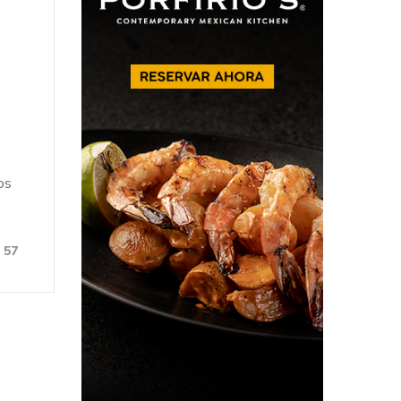
os
57