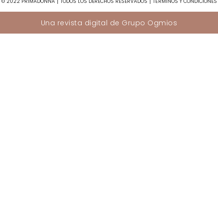
© 2022 PRIMADONNA
TODOS LOS DERECHOS RESERVADOS
TÉRMINOS Y CONDICIONES
Una revista digital de
Grupo Ogmios