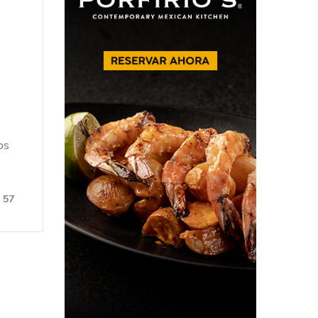
os
57