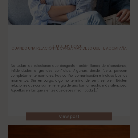
LIFE N’ LOVE
CUANDO UNA RELACIÓN TE CANSA MÁS DE LO QUE TE ACOMPAÑA
No todas las relaciones que desgastan están llenas de discusiones,
infidelidades o grandes conflictos. Algunas, desde fuera, parecen
completamente normales. Hay cariño, comunicación e incluso buenos
momentos. Sin embargo, algo no termina de sentirse bien. Existen
relaciones que consumen energía de una forma mucho más silenciosa.
Aquellas en las que sientes que debes medir cada […]
View post