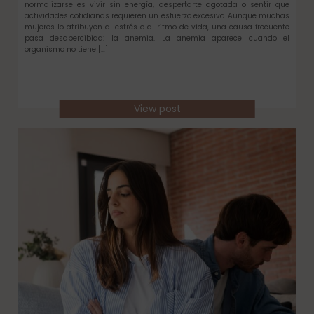
normalizarse es vivir sin energía, despertarte agotada o sentir que
actividades cotidianas requieren un esfuerzo excesivo. Aunque muchas
mujeres lo atribuyen al estrés o al ritmo de vida, una causa frecuente
pasa desapercibida: la anemia. La anemia aparece cuando el
organismo no tiene […]
View post