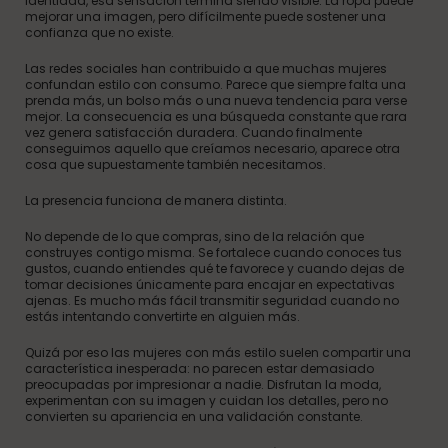
identidad, esa sensación termina siendo visible. La ropa puede
mejorar una imagen, pero difícilmente puede sostener una
confianza que no existe.
Las redes sociales han contribuido a que muchas mujeres
confundan estilo con consumo. Parece que siempre falta una
prenda más, un bolso más o una nueva tendencia para verse
mejor. La consecuencia es una búsqueda constante que rara
vez genera satisfacción duradera. Cuando finalmente
conseguimos aquello que creíamos necesario, aparece otra
cosa que supuestamente también necesitamos.
La presencia funciona de manera distinta.
No depende de lo que compras, sino de la relación que
construyes contigo misma. Se fortalece cuando conoces tus
gustos, cuando entiendes qué te favorece y cuando dejas de
tomar decisiones únicamente para encajar en expectativas
ajenas. Es mucho más fácil transmitir seguridad cuando no
estás intentando convertirte en alguien más.
Quizá por eso las mujeres con más estilo suelen compartir una
característica inesperada: no parecen estar demasiado
preocupadas por impresionar a nadie. Disfrutan la moda,
experimentan con su imagen y cuidan los detalles, pero no
convierten su apariencia en una validación constante.