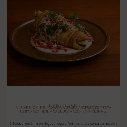
LIFE N’ LOVE
VUELVE EL CHILE EN NOGADA A GRUPO ANDERSON’S Y ESTA
TEMPORADA TIENE MÁS DE UNA RAZÓN PARA REUNIRSE
El Festival del Chile en Nogada llega a Porfirio’s y La Vicenta con recetas