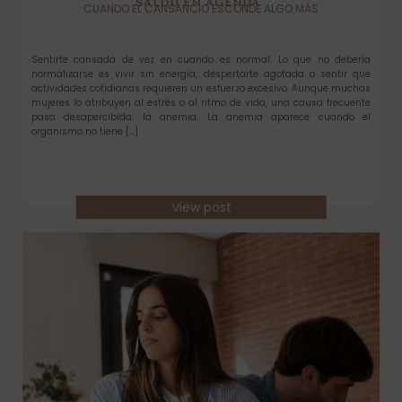
SALUD EN AGENDA
CUANDO EL CANSANCIO ESCONDE ALGO MÁS
Sentirte cansada de vez en cuando es normal. Lo que no debería
normalizarse es vivir sin energía, despertarte agotada o sentir que
actividades cotidianas requieren un esfuerzo excesivo. Aunque muchas
mujeres lo atribuyen al estrés o al ritmo de vida, una causa frecuente
pasa desapercibida: la anemia. La anemia aparece cuando el
organismo no tiene […]
View post