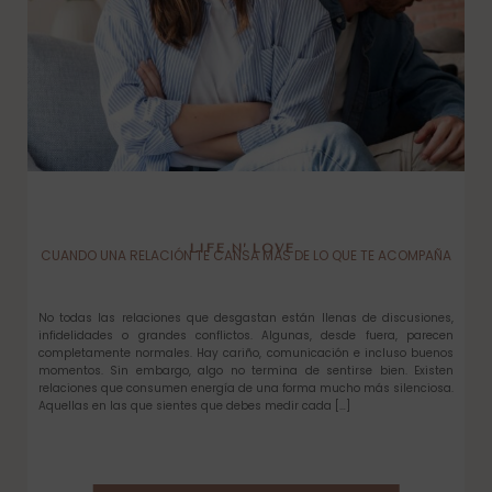
LIFE N’ LOVE
CUANDO UNA RELACIÓN TE CANSA MÁS DE LO QUE TE ACOMPAÑA
No todas las relaciones que desgastan están llenas de discusiones,
infidelidades o grandes conflictos. Algunas, desde fuera, parecen
completamente normales. Hay cariño, comunicación e incluso buenos
momentos. Sin embargo, algo no termina de sentirse bien. Existen
relaciones que consumen energía de una forma mucho más silenciosa.
Aquellas en las que sientes que debes medir cada […]