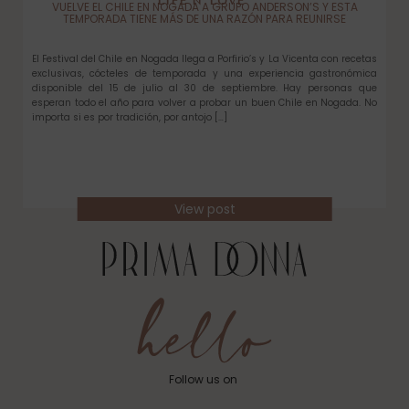
LIFE N’ LOVE
VUELVE EL CHILE EN NOGADA A GRUPO ANDERSON’S Y ESTA
TEMPORADA TIENE MÁS DE UNA RAZÓN PARA REUNIRSE
El Festival del Chile en Nogada llega a Porfirio’s y La Vicenta con recetas
exclusivas, cócteles de temporada y una experiencia gastronómica
disponible del 15 de julio al 30 de septiembre. Hay personas que
esperan todo el año para volver a probar un buen Chile en Nogada. No
importa si es por tradición, por antojo […]
View post
Follow us on