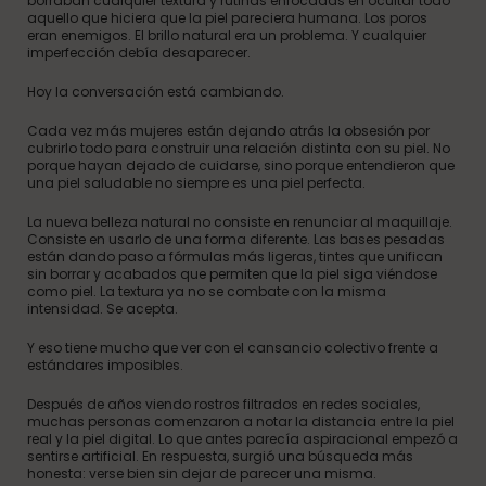
borraban cualquier textura y rutinas enfocadas en ocultar todo
aquello que hiciera que la piel pareciera humana. Los poros
eran enemigos. El brillo natural era un problema. Y cualquier
imperfección debía desaparecer.
Hoy la conversación está cambiando.
Cada vez más mujeres están dejando atrás la obsesión por
cubrirlo todo para construir una relación distinta con su piel. No
porque hayan dejado de cuidarse, sino porque entendieron que
una piel saludable no siempre es una piel perfecta.
La nueva belleza natural no consiste en renunciar al maquillaje.
Consiste en usarlo de una forma diferente. Las bases pesadas
están dando paso a fórmulas más ligeras, tintes que unifican
sin borrar y acabados que permiten que la piel siga viéndose
como piel. La textura ya no se combate con la misma
intensidad. Se acepta.
Y eso tiene mucho que ver con el cansancio colectivo frente a
estándares imposibles.
Después de años viendo rostros filtrados en redes sociales,
muchas personas comenzaron a notar la distancia entre la piel
real y la piel digital. Lo que antes parecía aspiracional empezó a
sentirse artificial. En respuesta, surgió una búsqueda más
honesta: verse bien sin dejar de parecer una misma.