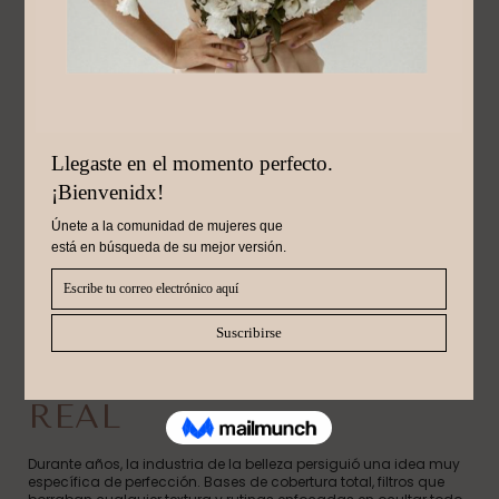
Junio 11, 2026
LA NUEVA BELLEZA
NATURAL: MENOS
COBERTURA, MÁS PIEL
REAL
Durante años, la industria de la belleza persiguió una idea muy
específica de perfección. Bases de cobertura total, filtros que