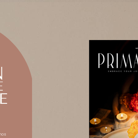
N
E
E
amos