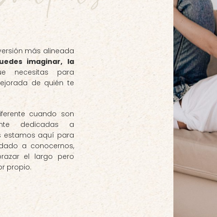
 versión más alineada
puedes imaginar, la
 necesitas para
ejorada de quién te
iferente cuando son
ente dedicadas a
xs estamos aquí para
udado a conocernos,
razar el largo pero
r propio.