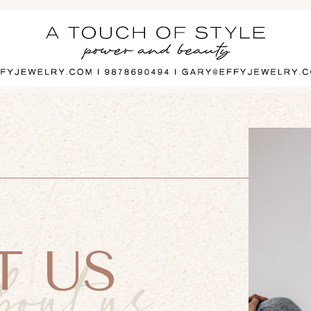
T US
bout us