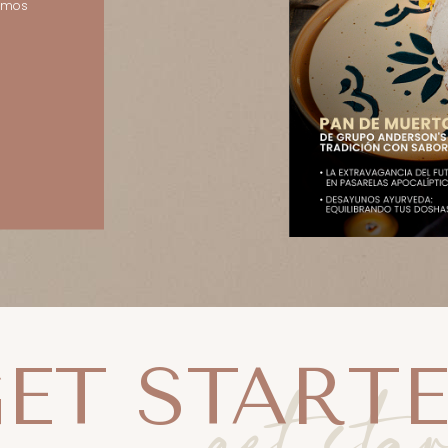
damos
ET START