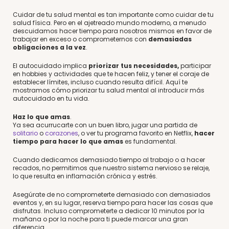
Cuidar de tu salud mental es tan importante como cuidar de tu
salud física. Pero en el ajetreado mundo moderno, a menudo
descuidamos hacer tiempo para nosotros mismos en favor de
trabajar en exceso o comprometernos con
demasiadas
obligaciones a la vez
.
El autocuidado implica
priorizar tus necesidades,
participar
en hobbies y actividades que te hacen feliz, y tener el coraje de
establecer límites, incluso cuando resulta difícil. Aquí te
mostramos cómo priorizar tu salud mental al introducir más
autocuidado en tu vida.
Haz lo que amas
.
Ya sea acurrucarte con un buen libro, jugar una partida de
solitario
o
corazones
, o ver tu programa favorito en Netflix,
hacer
tiempo para hacer lo que amas
es fundamental.
Cuando dedicamos demasiado tiempo al trabajo o a hacer
recados, no permitimos que nuestro sistema nervioso se relaje,
lo que resulta en inflamación crónica y estrés.
Asegúrate de no comprometerte demasiado con demasiados
eventos y, en su lugar, reserva tiempo para hacer las cosas que
disfrutas. Incluso comprometerte a dedicar 10 minutos por la
mañana o por la noche para ti puede marcar una gran
diferencia.