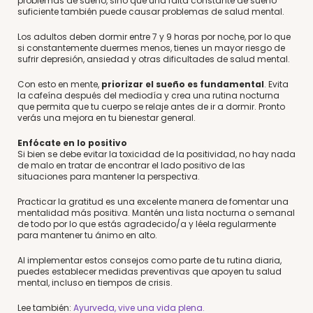
problemas de sueño, sino que una falta constante de sueño
suficiente también puede causar problemas de salud mental.
Los adultos deben dormir entre 7 y 9 horas por noche, por lo que
si constantemente duermes menos, tienes un mayor riesgo de
sufrir depresión, ansiedad y otras dificultades de salud mental.
Con esto en mente,
priorizar el sueño es fundamental
. Evita
la cafeína después del mediodía y crea una rutina nocturna
que permita que tu cuerpo se relaje antes de ir a dormir. Pronto
verás una mejora en tu bienestar general.
Enfócate en lo positivo
Si bien se debe evitar la toxicidad de la positividad, no hay nada
de malo en tratar de encontrar el lado positivo de las
situaciones para mantener la perspectiva.
Practicar la gratitud es una excelente manera de fomentar una
mentalidad más positiva. Mantén una lista nocturna o semanal
de todo por lo que estás agradecido/a y léela regularmente
para mantener tu ánimo en alto.
Al implementar estos consejos como parte de tu rutina diaria,
puedes establecer medidas preventivas que apoyen tu salud
mental, incluso en tiempos de crisis.
Lee también:
Ayurveda, vive una vida plena.