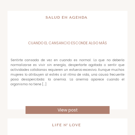
SALUD EN AGENDA
CUANDO EL CANSANCIO ESCONDE ALGO MÁS
Sentirte cansada de vez en cuando es normal. Lo que no debería
normalizarse es vivir sin energía, despertarte agotada o sentir que
actividades cotidianas requieren un esfuerzo excesivo. Aunque muchas
mujeres lo atribuyen al estrés o al ritmo de vida, una causa frecuente
pasa desapercibida: la anemia. La anemia aparece cuando el
organismo no tiene […]
View post
LIFE N’ LOVE