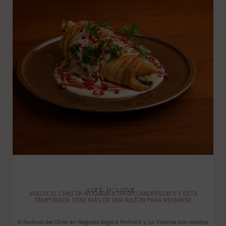
LIFE N’ LOVE
VUELVE EL CHILE EN NOGADA A GRUPO ANDERSON’S Y ESTA
TEMPORADA TIENE MÁS DE UNA RAZÓN PARA REUNIRSE
El Festival del Chile en Nogada llega a Porfirio’s y La Vicenta con recetas