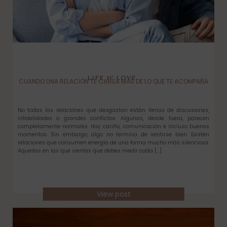
LIFE N’ LOVE
CUANDO UNA RELACIÓN TE CANSA MÁS DE LO QUE TE ACOMPAÑA
No todas las relaciones que desgastan están llenas de discusiones,
infidelidades o grandes conflictos. Algunas, desde fuera, parecen
completamente normales. Hay cariño, comunicación e incluso buenos
momentos. Sin embargo, algo no termina de sentirse bien. Existen
relaciones que consumen energía de una forma mucho más silenciosa.
Aquellas en las que sientes que debes medir cada […]
View post