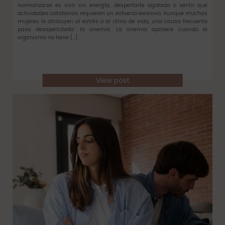
normalizarse es vivir sin energía, despertarte agotada o sentir que
actividades cotidianas requieren un esfuerzo excesivo. Aunque muchas
mujeres lo atribuyen al estrés o al ritmo de vida, una causa frecuente
pasa desapercibida: la anemia. La anemia aparece cuando el
organismo no tiene […]
View post