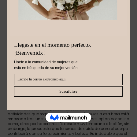
Enero 25, 2023
AYURVEDA, VIVE UNA
VIDA PLENA
Las rutinas matutinas pueden asociarse con realizar
actividades que requieren mucha energía, pues a esa hora está
renovada tras un sueño reparador, hay quienes optan por salir a
correr, otros por hacer crossfit desde muy temprano o triatlón, sin
embargo, la propuesta que tenemos de cuidado para el cuerpo
contribuirá con su fortalecimiento y belleza. Es indudable que el