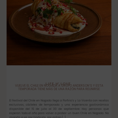
LIFE N’ LOVE
VUELVE EL CHILE EN NOGADA A GRUPO ANDERSON’S Y ESTA
TEMPORADA TIENE MÁS DE UNA RAZÓN PARA REUNIRSE
El Festival del Chile en Nogada llega a Porfirio’s y La Vicenta con recetas
exclusivas, cócteles de temporada y una experiencia gastronómica
disponible del 15 de julio al 30 de septiembre. Hay personas que
esperan todo el año para volver a probar un buen Chile en Nogada. No
importa si es por tradición, por antojo […]