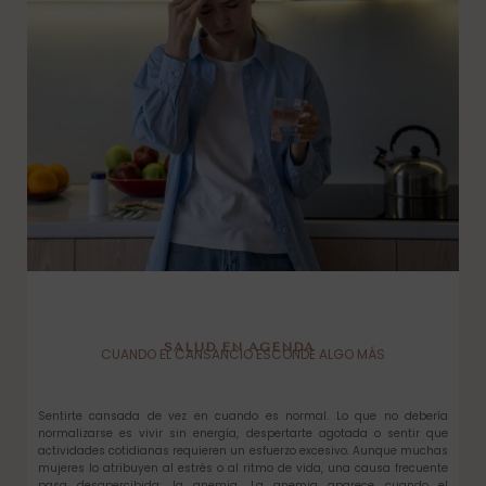
SALUD EN AGENDA
CUANDO EL CANSANCIO ESCONDE ALGO MÁS
Sentirte cansada de vez en cuando es normal. Lo que no debería
normalizarse es vivir sin energía, despertarte agotada o sentir que
actividades cotidianas requieren un esfuerzo excesivo. Aunque muchas
mujeres lo atribuyen al estrés o al ritmo de vida, una causa frecuente
pasa desapercibida: la anemia. La anemia aparece cuando el