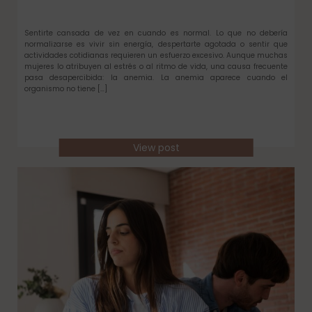
Sentirte cansada de vez en cuando es normal. Lo que no debería
normalizarse es vivir sin energía, despertarte agotada o sentir que
actividades cotidianas requieren un esfuerzo excesivo. Aunque muchas
mujeres lo atribuyen al estrés o al ritmo de vida, una causa frecuente
pasa desapercibida: la anemia. La anemia aparece cuando el
organismo no tiene […]
View post