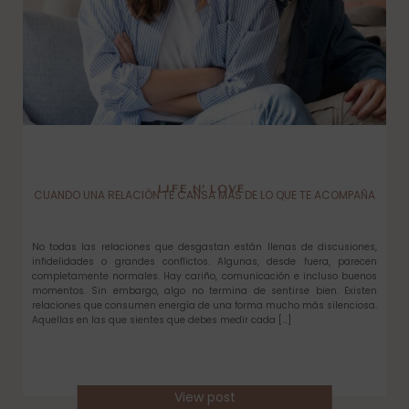
LIFE N’ LOVE
CUANDO UNA RELACIÓN TE CANSA MÁS DE LO QUE TE ACOMPAÑA
No todas las relaciones que desgastan están llenas de discusiones,
infidelidades o grandes conflictos. Algunas, desde fuera, parecen
completamente normales. Hay cariño, comunicación e incluso buenos
momentos. Sin embargo, algo no termina de sentirse bien. Existen
relaciones que consumen energía de una forma mucho más silenciosa.
Aquellas en las que sientes que debes medir cada […]
View post