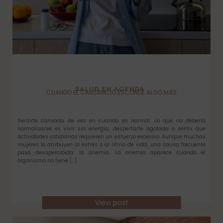
SALUD EN AGENDA
CUANDO EL CANSANCIO ESCONDE ALGO MÁS
Sentirte cansada de vez en cuando es normal. Lo que no debería
normalizarse es vivir sin energía, despertarte agotada o sentir que
actividades cotidianas requieren un esfuerzo excesivo. Aunque muchas
mujeres lo atribuyen al estrés o al ritmo de vida, una causa frecuente
pasa desapercibida: la anemia. La anemia aparece cuando el
organismo no tiene […]
View post