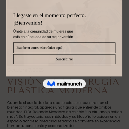
Octubre 7, 2025
VISIÓN DE LA CIRUGÍA
PLÁSTICA MODERNA
Cuando el cuidado de la apariencia se encuentra con el
bienestar integral, aparece una figura que entiende ambos
mundos. El Dr. Rolando Mendoza no es sólo “un cirujano plástico
más”. Su trayectoria, sus métodos y su filosofía lo ubican en un
espacio donde la medicina estética se convierte en experiencia
humana, consciente y personalizada.