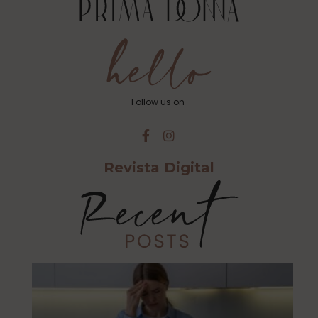
Follow us on
Revista Digital
Cu
Ca
Es
Al