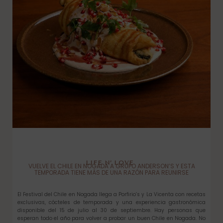
LIFE N’ LOVE
VUELVE EL CHILE EN NOGADA A GRUPO ANDERSON’S Y ESTA
TEMPORADA TIENE MÁS DE UNA RAZÓN PARA REUNIRSE
El Festival del Chile en Nogada llega a Porfirio’s y La Vicenta con recetas
exclusivas, cócteles de temporada y una experiencia gastronómica
disponible del 15 de julio al 30 de septiembre. Hay personas que
esperan todo el año para volver a probar un buen Chile en Nogada. No