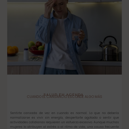
SALUD EN AGENDA
CUANDO EL CANSANCIO ESCONDE ALGO MÁS
Sentirte cansada de vez en cuando es normal. Lo que no debería
normalizarse es vivir sin energía, despertarte agotada o sentir que
actividades cotidianas requieren un esfuerzo excesivo. Aunque muchas
mujeres lo atribuyen al estrés o al ritmo de vida, una causa frecuente