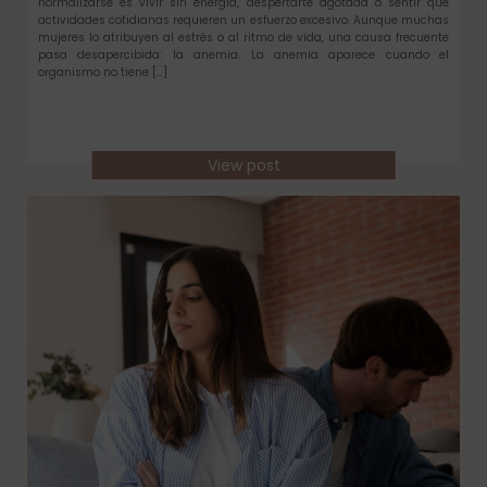
normalizarse es vivir sin energía, despertarte agotada o sentir que
actividades cotidianas requieren un esfuerzo excesivo. Aunque muchas
mujeres lo atribuyen al estrés o al ritmo de vida, una causa frecuente
pasa desapercibida: la anemia. La anemia aparece cuando el
organismo no tiene […]
View post