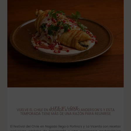
LIFE N’ LOVE
VUELVE EL CHILE EN NOGADA A GRUPO ANDERSON’S Y ESTA
TEMPORADA TIENE MÁS DE UNA RAZÓN PARA REUNIRSE
El Festival del Chile en Nogada llega a Porfirio’s y La Vicenta con recetas