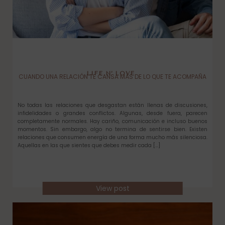
LIFE N’ LOVE
CUANDO UNA RELACIÓN TE CANSA MÁS DE LO QUE TE ACOMPAÑA
No todas las relaciones que desgastan están llenas de discusiones,
infidelidades o grandes conflictos. Algunas, desde fuera, parecen
completamente normales. Hay cariño, comunicación e incluso buenos
momentos. Sin embargo, algo no termina de sentirse bien. Existen
relaciones que consumen energía de una forma mucho más silenciosa.
Aquellas en las que sientes que debes medir cada […]
View post