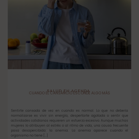
SALUD EN AGENDA
CUANDO EL CANSANCIO ESCONDE ALGO MÁS
Sentirte cansada de vez en cuando es normal. Lo que no debería
normalizarse es vivir sin energía, despertarte agotada o sentir que
actividades cotidianas requieren un esfuerzo excesivo. Aunque muchas
mujeres lo atribuyen al estrés o al ritmo de vida, una causa frecuente
pasa desapercibida: la anemia. La anemia aparece cuando el
organismo no tiene […]