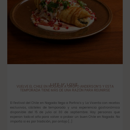
LIFE N’ LOVE
VUELVE EL CHILE EN NOGADA A GRUPO ANDERSON’S Y ESTA
TEMPORADA TIENE MÁS DE UNA RAZÓN PARA REUNIRSE
El Festival del Chile en Nogada llega a Porfirio’s y La Vicenta con recetas
exclusivas, cócteles de temporada y una experiencia gastronómica
disponible del 15 de julio al 30 de septiembre. Hay personas que
esperan todo el año para volver a probar un buen Chile en Nogada. No
importa si es por tradición, por antojo […]