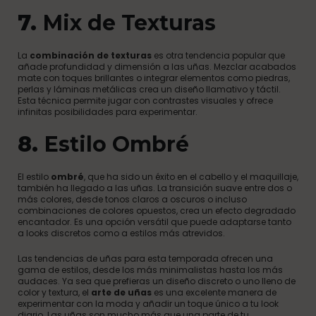
7.
Mix de Texturas
La
combinación de texturas
es otra tendencia popular que
añade profundidad y dimensión a las uñas. Mezclar acabados
mate con toques brillantes o integrar elementos como piedras,
perlas y láminas metálicas crea un diseño llamativo y táctil.
Esta técnica permite jugar con contrastes visuales y ofrece
infinitas posibilidades para experimentar.
8.
Estilo Ombré
El estilo
ombré
, que ha sido un éxito en el cabello y el maquillaje,
también ha llegado a las uñas. La transición suave entre dos o
más colores, desde tonos claros a oscuros o incluso
combinaciones de colores opuestos, crea un efecto degradado
encantador. Es una opción versátil que puede adaptarse tanto
a looks discretos como a estilos más atrevidos.
Las tendencias de uñas para esta temporada ofrecen una
gama de estilos, desde los más minimalistas hasta los más
audaces. Ya sea que prefieras un diseño discreto o uno lleno de
color y textura, el
arte de uñas
es una excelente manera de
experimentar con la moda y añadir un toque único a tu look
diario. Las uñas son mucho más que una parte de tu