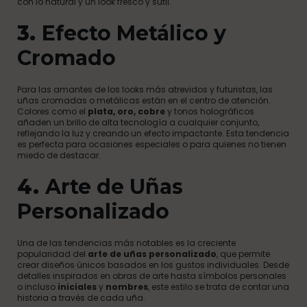
con lo natural y un look fresco y sutil.
3.
Efecto Metálico y
Cromado
Para las amantes de los looks más atrevidos y futuristas, las
uñas cromadas o metálicas están en el centro de atención.
Colores como el
plata, oro, cobre
y tonos holográficos
añaden un brillo de alta tecnología a cualquier conjunto,
reflejando la luz y creando un efecto impactante. Esta tendencia
es perfecta para ocasiones especiales o para quienes no tienen
miedo de destacar.
4.
Arte de Uñas
Personalizado
Una de las tendencias más notables es la creciente
popularidad del
arte de uñas personalizado
, que permite
crear diseños únicos basados en los gustos individuales. Desde
detalles inspirados en obras de arte hasta símbolos personales
o incluso
iniciales
y
nombres
, este estilo se trata de contar una
historia a través de cada uña.