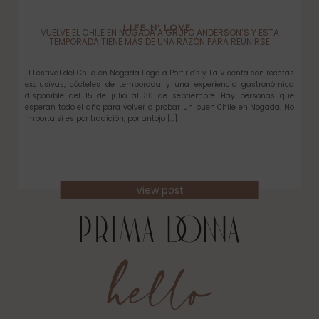
LIFE N’ LOVE
VUELVE EL CHILE EN NOGADA A GRUPO ANDERSON’S Y ESTA
TEMPORADA TIENE MÁS DE UNA RAZÓN PARA REUNIRSE
El Festival del Chile en Nogada llega a Porfirio’s y La Vicenta con recetas
exclusivas, cócteles de temporada y una experiencia gastronómica
disponible del 15 de julio al 30 de septiembre. Hay personas que
esperan todo el año para volver a probar un buen Chile en Nogada. No
importa si es por tradición, por antojo […]
View post