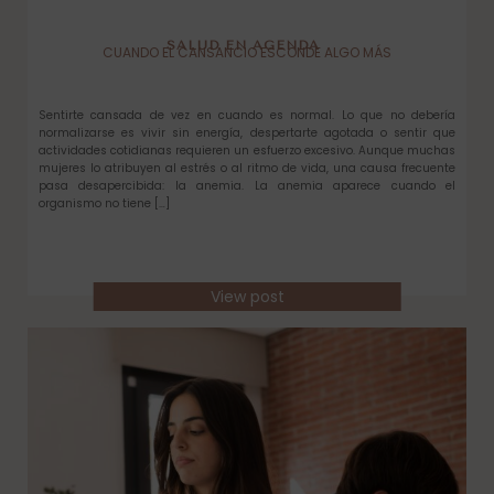
SALUD EN AGENDA
CUANDO EL CANSANCIO ESCONDE ALGO MÁS
Sentirte cansada de vez en cuando es normal. Lo que no debería
normalizarse es vivir sin energía, despertarte agotada o sentir que
actividades cotidianas requieren un esfuerzo excesivo. Aunque muchas
mujeres lo atribuyen al estrés o al ritmo de vida, una causa frecuente
pasa desapercibida: la anemia. La anemia aparece cuando el
organismo no tiene […]
View post