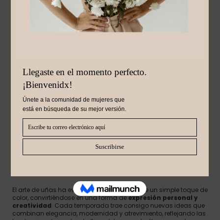
Octubre 2, 2024
TENDENCIAS EN UÑAS:
DISEÑOS CREATIVOS
QUE MARCAN ESTILO
El arte de uñas ha evolucionado más allá de un simple toque de
color, convirtiéndose en una forma de
expresión personal y
creatividad
. Cada temporada trae consigo nuevas ideas que
combinan elegancia, modernidad y atrevimiento, reflejando las