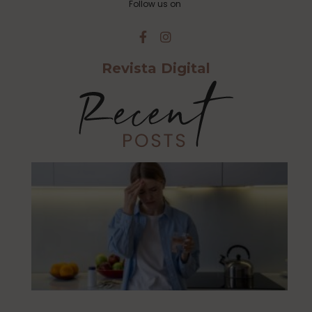
Follow us on
Revista Digital
Cu
Ca
Es
Al