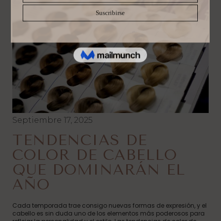
Septiembre 17, 2025
TENDENCIAS DE
COLOR DE CABELLO
QUE DOMINARÁN EL
AÑO
Cada temporada trae consigo nuevas formas de expresión, y el
cabello es sin duda uno de los elementos más poderosos para