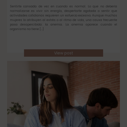
Sentirte cansada de vez en cuando es normal. Lo que no debería
normalizarse es vivir sin energía, despertarte agotada o sentir que
actividades cotidianas requieren un esfuerzo excesivo. Aunque muchas
mujeres lo atribuyen al estrés o al ritmo de vida, una causa frecuente
pasa desapercibida: la anemia. La anemia aparece cuando el
organismo no tiene […]
View post