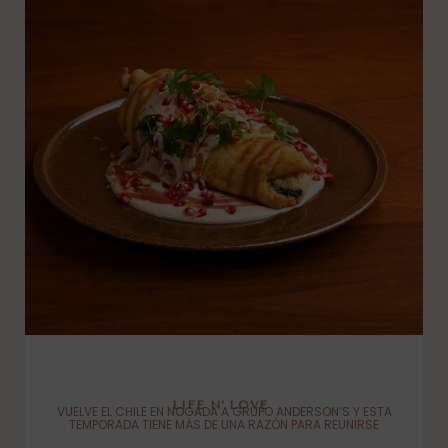
LIFE N’ LOVE
VUELVE EL CHILE EN NOGADA A GRUPO ANDERSON’S Y ESTA
TEMPORADA TIENE MÁS DE UNA RAZÓN PARA REUNIRSE