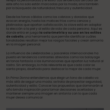
reflejar la personalidad y el estilo. Las tendencias de color de
este año no solo están marcadas por la moda, sino también
por la búsqueda de naturalidad, frescura y autenticidad.
Desde los tonos cálidos como los cobrizos y dorados que
evocan energía, hasta los matices fríos como cenizos y
platinados que aportan sofisticación, la clave está en adaptar
la elección a la piel y al estilo de vida de cada persona. Aquí es
donde entra en juego
la colorimetría y su uso en los estilos
de cabello
, una herramienta que permite identificar cuáles
tonalidades resaltan mejor los rasgos faciales y crean armonía
en la imagen personal.
La influencia de celebridades y pasarelas internacionales ha
puesto en tendencia contrastes atrevidos como los balayage
en tonos fantasía o las iluminaciones que aportan luz natural al
rostro. Sin embargo, lo más relevante es que cada color se
sienta propio, diseñado para destacar lo mejor de cada mujer.
En
Prima Donna
entendemos que elegir un tono de cabello va
más allá de seguir una moda; se trata de proyectar seguridad,
autenticidad y estilo. Conocer las propuestas que dominarán el
año brinda inspiración para tomar decisiones acertadas y
mantener siempre una imagen en sintonía con lo que cada
mujer desea comunicar.