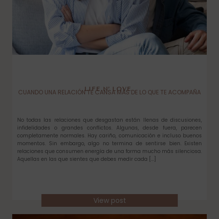
LIFE N’ LOVE
CUANDO UNA RELACIÓN TE CANSA MÁS DE LO QUE TE ACOMPAÑA
No todas las relaciones que desgastan están llenas de discusiones,
infidelidades o grandes conflictos. Algunas, desde fuera, parecen
completamente normales. Hay cariño, comunicación e incluso buenos
momentos. Sin embargo, algo no termina de sentirse bien. Existen
relaciones que consumen energía de una forma mucho más silenciosa.
Aquellas en las que sientes que debes medir cada […]
View post