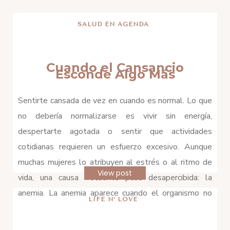
SALUD EN AGENDA
Cuando el Cansancio
Esconde Algo Más
Sentirte cansada de vez en cuando es normal. Lo que
no debería normalizarse es vivir sin energía,
despertarte agotada o sentir que actividades
cotidianas requieren un esfuerzo excesivo. Aunque
muchas mujeres lo atribuyen al estrés o al ritmo de
View post
vida, una causa frecuente pasa desapercibida: la
anemia. La anemia aparece cuando el organismo no
LIFE N’ LOVE
tiene […]