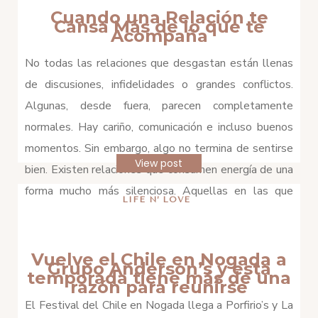
Cuando una Relación te
Cansa Más de lo que te
Acompaña
No todas las relaciones que desgastan están llenas
de discusiones, infidelidades o grandes conflictos.
Algunas, desde fuera, parecen completamente
normales. Hay cariño, comunicación e incluso buenos
momentos. Sin embargo, algo no termina de sentirse
View post
bien. Existen relaciones que consumen energía de una
forma mucho más silenciosa. Aquellas en las que
LIFE N’ LOVE
sientes que debes medir cada […]
Vuelve el Chile en Nogada a
Grupo Anderson’s y esta
temporada tiene más de una
razón para reunirse
El Festival del Chile en Nogada llega a Porfirio’s y La