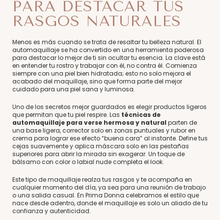
PARA DESTACAR TUS
RASGOS NATURALES
Menos es más cuando se trata de resaltar tu belleza natural. El
automaquillaje se ha convertido en una herramienta poderosa
para destacar lo mejor de ti sin ocultar tu esencia. La clave está
en entender tu rostro y trabajar con él, no contra él. Comienza
siempre con una piel bien hidratada; esto no solo mejora el
acabado del maquillaje, sino que forma parte del mejor
cuidado para una piel sana y luminosa.
Uno de los secretos mejor guardados es elegir productos ligeros
que permitan que tu piel respire. Las
técnicas de
automaquillaje para verse hermosa y natural
parten de
una base ligera, corrector solo en zonas puntuales y rubor en
crema para lograr ese efecto “buena cara” al instante. Define tus
cejas suavemente y aplica máscara solo en las pestañas
superiores para abrir la mirada sin exagerar. Un toque de
bálsamo con color o labial nude completa el look.
Este tipo de maquillaje realza tus rasgos y te acompaña en
cualquier momento del día, ya sea para una reunión de trabajo
o una salida casual. En Prima Donna celebramos el estilo que
nace desde adentro, donde el maquillaje es solo un aliado de tu
confianza y autenticidad.