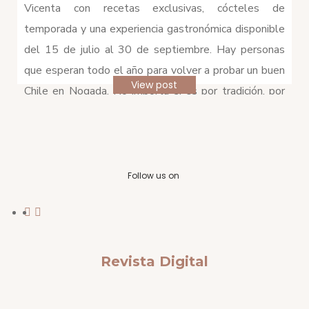
Vicenta con recetas exclusivas, cócteles de
temporada y una experiencia gastronómica disponible
del 15 de julio al 30 de septiembre. Hay personas
que esperan todo el año para volver a probar un buen
View post
Chile en Nogada. No importa si es por tradición, por
antojo […]
Follow us on
Revista Digital