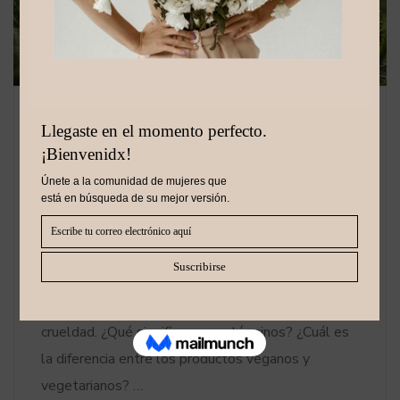
BEAUTY INSIGHTS
_
02/03/2023
_
STAFF PRIMA DONNA
_
0 Comments
Los mejores humectantes
faciales veganos para una
piel radiante
Afortunadamente, hay numerosas marcas que
actualmente crean productos veganos y libres de
crueldad. ¿Qué significan esos términos? ¿Cuál es
la diferencia entre los productos veganos y
vegetarianos? …