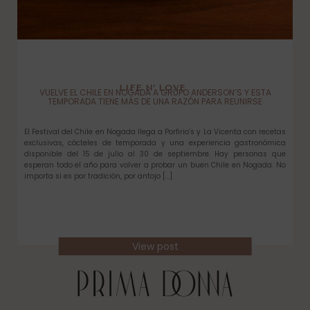
LIFE N’ LOVE
VUELVE EL CHILE EN NOGADA A GRUPO ANDERSON’S Y ESTA
TEMPORADA TIENE MÁS DE UNA RAZÓN PARA REUNIRSE
El Festival del Chile en Nogada llega a Porfirio’s y La Vicenta con recetas
exclusivas, cócteles de temporada y una experiencia gastronómica
disponible del 15 de julio al 30 de septiembre. Hay personas que
esperan todo el año para volver a probar un buen Chile en Nogada. No
importa si es por tradición, por antojo […]
View post