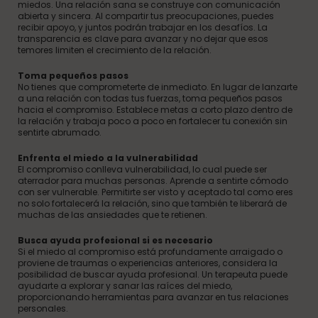
miedos. Una relación sana se construye con comunicación
abierta y sincera. Al compartir tus preocupaciones, puedes
recibir apoyo, y juntos podrán trabajar en los desafíos. La
transparencia es clave para avanzar y no dejar que esos
temores limiten el crecimiento de la relación.
Toma pequeños pasos
No tienes que comprometerte de inmediato. En lugar de lanzarte
a una relación con todas tus fuerzas, toma pequeños pasos
hacia el compromiso. Establece metas a corto plazo dentro de
la relación y trabaja poco a poco en fortalecer tu conexión sin
sentirte abrumado.
Enfrenta el miedo a la vulnerabilidad
El compromiso conlleva vulnerabilidad, lo cual puede ser
aterrador para muchas personas. Aprende a sentirte cómodo
con ser vulnerable. Permitirte ser visto y aceptado tal como eres
no solo fortalecerá la relación, sino que también te liberará de
muchas de las ansiedades que te retienen.
Busca ayuda profesional si es necesario
Si el miedo al compromiso está profundamente arraigado o
proviene de traumas o experiencias anteriores, considera la
posibilidad de buscar ayuda profesional. Un terapeuta puede
ayudarte a explorar y sanar las raíces del miedo,
proporcionando herramientas para avanzar en tus relaciones
personales.