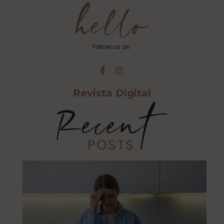
Follow us on
Revista Digital
Cu
Ca
Es
Al