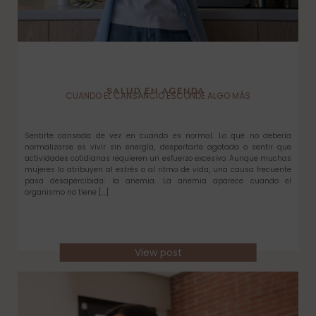
SALUD EN AGENDA
CUANDO EL CANSANCIO ESCONDE ALGO MÁS
Sentirte cansada de vez en cuando es normal. Lo que no debería
normalizarse es vivir sin energía, despertarte agotada o sentir que
actividades cotidianas requieren un esfuerzo excesivo. Aunque muchas
mujeres lo atribuyen al estrés o al ritmo de vida, una causa frecuente
pasa desapercibida: la anemia. La anemia aparece cuando el
organismo no tiene […]
View post