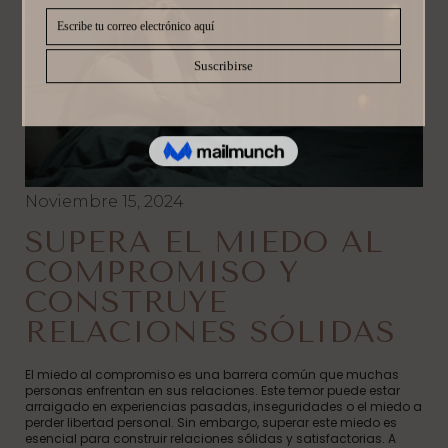
Noviembre 15, 2024
SUPERA EL MIEDO AL
COMPROMISO Y
CONSTRUYE
RELACIONES SÓLIDAS
El miedo al compromiso es una barrera común que muchas
personas enfrentan en sus relaciones. Este temor puede estar
arraigado en experiencias pasadas, inseguridades o el miedo a
perder libertad personal. Sin embargo, superar este miedo es
esencial para construir relaciones sólidas y satisfactorias. A