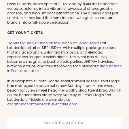
Every Sunday, doors open at 10 AM, and by 11 AM the beachfront
venue transforms into a vibrant showcase of choreography,
comedy, and high-impact performance. The queens don’t just
entertain — they lead the room, interact with guests, and turn
brunch into a full-scale celebration.
GET YOUR TICKETS
Tickets for Drag Brunch on the Beach at Señor Frog’s
Fort
Lauderdale start at $50 USD++, with multiple package options
that include brunch, unlimited mimosas, and elevated
experiences for group celebrations. The event has quickly
become a magnet for bachelorette parties, LGBTQ+ travelers,
birthday groups, and tourists looking for a standout
drag brunch
in Fort Lauderdale.
In a competitive South Florida entertainment scene, Señor Frog’s
has managed to carve out a new Sunday ritual — one where
beachfront views meet headline-worthy drag talent.Drag Brunch
on the Beach takes place every Sunday at Señor Frog’s Fort
Lauderdale. Tickets are available at
dragbrunchonthebeach.eventbrite.com.
SALUD EN AGENDA