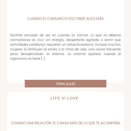
CUANDO EL CANSANCIO ESCONDE ALGO MÁS
Sentirte cansada de vez en cuando es normal. Lo que no debería
normalizarse es vivir sin energía, despertarte agotada o sentir que
actividades cotidianas requieren un esfuerzo excesivo. Aunque muchas
mujeres lo atribuyen al estrés o al ritmo de vida, una causa frecuente
pasa desapercibida: la anemia. La anemia aparece cuando el
organismo no tiene […]
View post
LIFE N’ LOVE
CUANDO UNA RELACIÓN TE CANSA MÁS DE LO QUE TE ACOMPAÑA