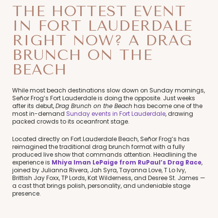
THE HOTTEST EVENT
IN FORT LAUDERDALE
RIGHT NOW? A DRAG
BRUNCH ON THE
BEACH
While most beach destinations slow down on Sunday mornings,
Señor Frog’s Fort Lauderdale is doing the opposite. Just weeks
after its debut,
Drag Brunch on the Beach
has become one of the
most in-demand
Sunday events in Fort Lauderdale
, drawing
packed crowds to its oceanfront stage.
Located directly on Fort Lauderdale Beach, Señor Frog’s has
reimagined the traditional drag brunch format with a fully
produced live show that commands attention. Headlining the
experience is
Mhiya Iman LePaige from RuPaul’s Drag Race
,
joined by Julianna Rivera, Jah Syra, Tayanna Love, T Lo Ivy,
Brittish Jay Foxx, TP Lords, Kat Wilderness, and Desree St. James —
a cast that brings polish, personality, and undeniable stage
presence.