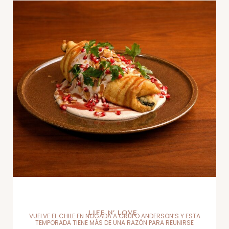
LIFE N’ LOVE
VUELVE EL CHILE EN NOGADA A GRUPO ANDERSON’S Y ESTA
TEMPORADA TIENE MÁS DE UNA RAZÓN PARA REUNIRSE