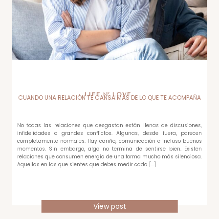
LIFE N’ LOVE
CUANDO UNA RELACIÓN TE CANSA MÁS DE LO QUE TE ACOMPAÑA
No todas las relaciones que desgastan están llenas de discusiones,
infidelidades o grandes conflictos. Algunas, desde fuera, parecen
completamente normales. Hay cariño, comunicación e incluso buenos
momentos. Sin embargo, algo no termina de sentirse bien. Existen
relaciones que consumen energía de una forma mucho más silenciosa.
Aquellas en las que sientes que debes medir cada […]
View post