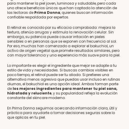
para mantener la piel joven, luminosa y saludable, pero cada
uno ofrece beneficios únicos que han captado la atención de
las lectoras de
Prima Donna
, quienes buscan información
confiable respaldada por expertos.
El retinol es conocido por su eficacia comprobada: mejora la
textura, atenúa arrugas y estimula la renovación celular. Sin
embargo, su potencia puede causar irritación en pieles
sensibles o en personas que se exponen con frecuencia al sol.
Por eso, muchas han comenzado a explorar el bakuchiol, un
activo de origen vegetal que promete resultados similares, pero
con mayor tolerancia y una experiencia más suave para la piel.
Lo importante es elegir el ingrediente que mejor se adapte a tu
estilo de vida y necesidades. Si buscas cambios visibles en
poco tiempo, el retinol puede ser tu aliado. Si prefieres una
alternativa menos agresiva que puedas usar incluso en rutinas
diurnas, el bakuchiol es una opción ideal. Ambos forman parte
de
los mejores ingredientes para mantener tu piel sana,
hidratada y reluciente
, y su popularidad refleja la evolución
constante del skincare moderno.
En Prima Donna seguimos acercando información clara, útil y
práctica para ayudarte a tomar decisiones seguras sobre lo
que aplicas en tu piel.