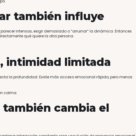
mpo.
ar también influye
arecer intensas, exigir demasiado o “arruinar” la dinámica. Entonces
irectamente qué quiere la otra persona.
 intimidad limitada
fecta la profundidad. Existe más acceso emocional rápido, pero menos
on calma.
al también cambia el
 mantener interacción constante crea una ilusión de presencia emocional