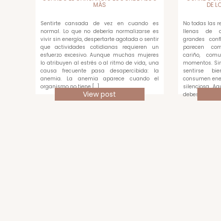
MÁS
DE L
Sentirte cansada de vez en cuando es
No todas las 
normal. Lo que no debería normalizarse es
llenas de di
vivir sin energía, despertarte agotada o sentir
grandes confl
que actividades cotidianas requieren un
parecen com
esfuerzo excesivo. Aunque muchas mujeres
cariño, com
lo atribuyen al estrés o al ritmo de vida, una
momentos. Sin
causa frecuente pasa desapercibida: la
sentirse bi
anemia. La anemia aparece cuando el
consumen ene
organismo no tiene […]
silenciosa. A
View post
debes medir c