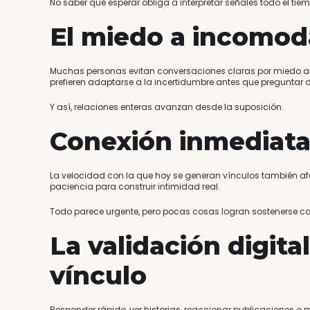
No saber qué esperar obliga a interpretar señales todo el tie
El miedo a incomod
Muchas personas evitan conversaciones claras por miedo a p
prefieren adaptarse a la incertidumbre antes que preguntar d
Y así, relaciones enteras avanzan desde la suposición.
Conexión inmediata,
La velocidad con la que hoy se generan vínculos también a
paciencia para construir intimidad real.
Todo parece urgente, pero pocas cosas logran sostenerse c
La validación digit
vínculo
Responder rápido, ver historias, reaccionar publicaciones o