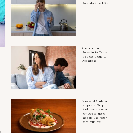
Esconde Algo Más
Cuando una
Relación te Cansa
Más de lo que te
Acompaña
Vuelve el Chile en
Nogada a Grupo
Anderson’s y esta
temporada tiene
más de una razón
para reunirse
o