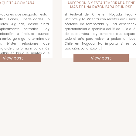
O QUE TE ACOMPAÑA
ANDERSON’S Y ESTA TEMPORADA TIENE
MÁS DE UNA RAZÓN PARA REUNIRSE
relaciones que desgastan están
El Festival del Chile en Nogada llega 
scusiones, infidelidades o
Porfirio’s y La Vicenta con recetas exclusivas
ictos. Algunas, desde fuera,
cócteles de temporada y una experienci
pletamente normales. Hay
gastronómica disponible del 15 de julio al 3
unicación e incluso buenos
de septiembre. Hay personas que espera
 embargo, algo no termina de
todo el año para volver a probar un bue
en. Existen relaciones que
Chile en Nogada. No importa si es po
rgía de una forma mucho más
tradición, por antojo […]
quellas en las que sientes que
View post
View post
ada […]