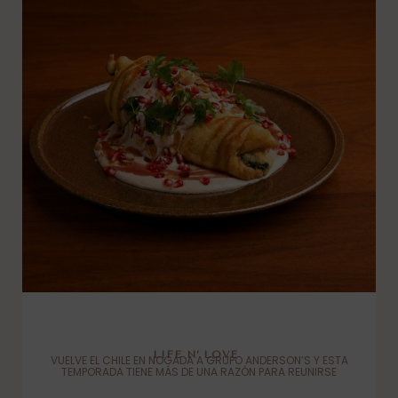
LIFE N’ LOVE
VUELVE EL CHILE EN NOGADA A GRUPO ANDERSON’S Y ESTA
TEMPORADA TIENE MÁS DE UNA RAZÓN PARA REUNIRSE