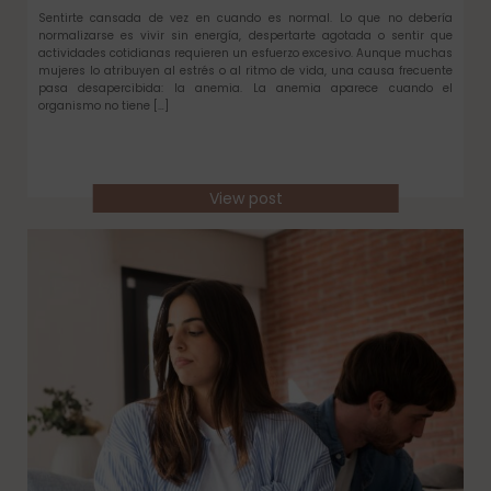
Sentirte cansada de vez en cuando es normal. Lo que no debería
normalizarse es vivir sin energía, despertarte agotada o sentir que
actividades cotidianas requieren un esfuerzo excesivo. Aunque muchas
mujeres lo atribuyen al estrés o al ritmo de vida, una causa frecuente
pasa desapercibida: la anemia. La anemia aparece cuando el
organismo no tiene […]
View post