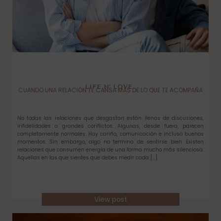
LIFE N’ LOVE
CUANDO UNA RELACIÓN TE CANSA MÁS DE LO QUE TE ACOMPAÑA
No todas las relaciones que desgastan están llenas de discusiones,
infidelidades o grandes conflictos. Algunas, desde fuera, parecen
completamente normales. Hay cariño, comunicación e incluso buenos
momentos. Sin embargo, algo no termina de sentirse bien. Existen
relaciones que consumen energía de una forma mucho más silenciosa.
Aquellas en las que sientes que debes medir cada […]
View post