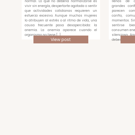
normal. Lo que no debería normalizarse es
llenas de di
vivir sin energía, despertarte agotada o sentir
grandes confl
que actividades cotidianas requieren un
parecen com
esfuerzo excesivo. Aunque muchas mujeres
cariño, com
lo atribuyen al estrés o al ritmo de vida, una
momentos. Sin
causa frecuente pasa desapercibida: la
sentirse bi
anemia. La anemia aparece cuando el
consumen ene
organismo no tiene […]
silenciosa. A
View post
debes medir c