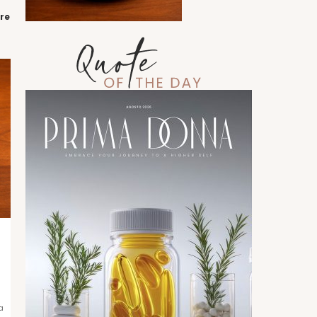
pre
a