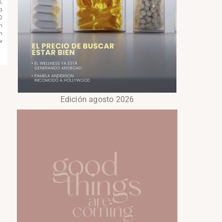
,
a
0
n
n
r
Edición agosto 2026