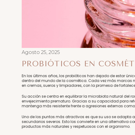
Agosto 25, 2025
PROBIÓTICOS EN COSMÉTI
En los últimos años, los probióticos han dejado de estar ún
dentro del mundo de la cosmética. Cada vez más marcas na
en cremas, sueros y limpiadores, con la promesa de fortalecer
Su acción se centra en equilibrar la microbiota natural del ros
envejecimiento prematuro. Gracias a su capacidad para refor
mantenga más resistente frente a agresiones externas como 
Uno de los puntos más atractivos es que su uso se adapta a t
secundarios severos. Esto los convierte en una alternativa c
productos más naturales y respetuosos con el organismo.