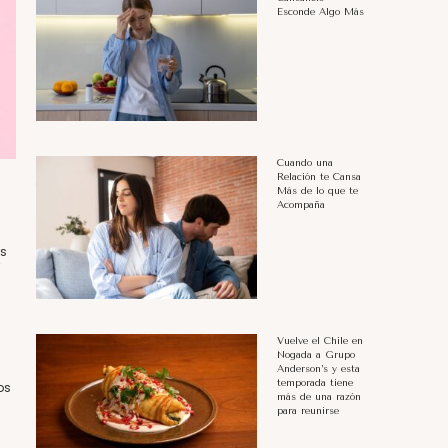
Esconde Algo Más
Cuando una
Relación te Cansa
Más de lo que te
Acompaña
as
”
Vuelve el Chile en
Nogada a Grupo
Anderson’s y esta
temporada tiene
os
más de una razón
para reunirse