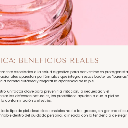
CA: BENEFICIOS REALES
icamente asociados a la salud digestiva para convertirse en protagonist
cionales apuestan por fórmulas que integran estas bacterias “buenas
 la barrera cutánea y mejorar la apariencia de la piel.
tro, un factor clave para prevenir la irritación, la sequedad y el
zar las defensas naturales, los probióticos ayudan a que la piel se
la contaminación o el estrés.
odo tipo de piel, desde las sensibles hasta las grasas, sin generar efect
onfiable dentro del cuidado personal, alineada con la tendencia de elegir