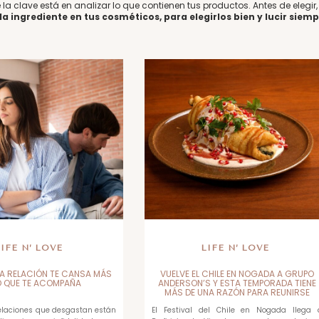
la clave está en analizar lo que contienen tus productos. Antes de elegir,
a ingrediente en tus cosméticos, para elegirlos bien y lucir siem
LIFE N’ LOVE
LIFE N’ LOVE
A RELACIÓN TE CANSA MÁS
VUELVE EL CHILE EN NOGADA A GRUPO
O QUE TE ACOMPAÑA
ANDERSON’S Y ESTA TEMPORADA TIENE
MÁS DE UNA RAZÓN PARA REUNIRSE
relaciones que desgastan están
El Festival del Chile en Nogada llega 