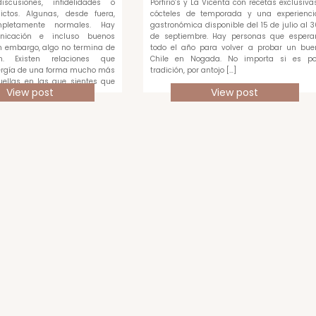
scusiones, infidelidades o
Porfirio’s y La Vicenta con recetas exclusivas
ictos. Algunas, desde fuera,
cócteles de temporada y una experienci
pletamente normales. Hay
gastronómica disponible del 15 de julio al 3
unicación e incluso buenos
de septiembre. Hay personas que espera
 embargo, algo no termina de
todo el año para volver a probar un bue
en. Existen relaciones que
Chile en Nogada. No importa si es po
rgía de una forma mucho más
tradición, por antojo […]
quellas en las que sientes que
View post
View post
ada […]