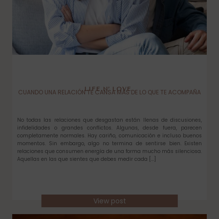
LIFE N’ LOVE
CUANDO UNA RELACIÓN TE CANSA MÁS DE LO QUE TE ACOMPAÑA
No todas las relaciones que desgastan están llenas de discusiones,
infidelidades o grandes conflictos. Algunas, desde fuera, parecen
completamente normales. Hay cariño, comunicación e incluso buenos
momentos. Sin embargo, algo no termina de sentirse bien. Existen
relaciones que consumen energía de una forma mucho más silenciosa.
Aquellas en las que sientes que debes medir cada […]
View post