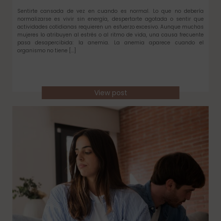
Sentirte cansada de vez en cuando es normal. Lo que no debería
normalizarse es vivir sin energía, despertarte agotada o sentir que
actividades cotidianas requieren un esfuerzo excesivo. Aunque muchas
mujeres lo atribuyen al estrés o al ritmo de vida, una causa frecuente
pasa desapercibida: la anemia. La anemia aparece cuando el
organismo no tiene […]
View post