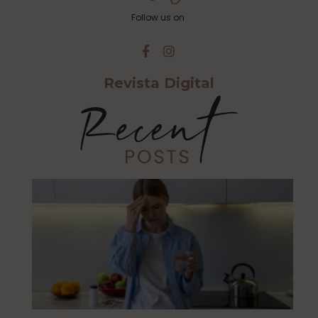
Follow us on
Revista Digital
Cu
Ca
Es
Al