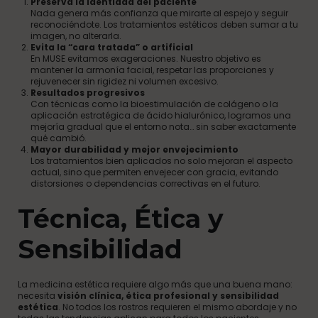
Preserva la identidad del paciente
Nada genera más confianza que mirarte al espejo y seguir
reconociéndote. Los tratamientos estéticos deben sumar a tu
imagen, no alterarla.
Evita la “cara tratada” o artificial
En MUSE evitamos exageraciones. Nuestro objetivo es
mantener la armonía facial, respetar las proporciones y
rejuvenecer sin rigidez ni volumen excesivo.
Resultados progresivos
Con técnicas como la bioestimulación de colágeno o la
aplicación estratégica de ácido hialurónico, logramos una
mejoría gradual que el entorno nota… sin saber exactamente
qué cambió.
Mayor durabilidad y mejor envejecimiento
Los tratamientos bien aplicados no solo mejoran el aspecto
actual, sino que permiten envejecer con gracia, evitando
distorsiones o dependencias correctivas en el futuro.
Técnica, Ética y
Sensibilidad
La medicina estética requiere algo más que una buena mano:
necesita
visión clínica, ética profesional y sensibilidad
estética
. No todos los rostros requieren el mismo abordaje y no