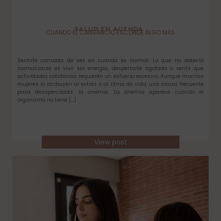
SALUD EN AGENDA
CUANDO EL CANSANCIO ESCONDE ALGO MÁS
Sentirte cansada de vez en cuando es normal. Lo que no debería
normalizarse es vivir sin energía, despertarte agotada o sentir que
actividades cotidianas requieren un esfuerzo excesivo. Aunque muchas
mujeres lo atribuyen al estrés o al ritmo de vida, una causa frecuente
pasa desapercibida: la anemia. La anemia aparece cuando el
organismo no tiene […]
View post