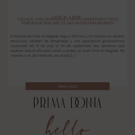
LIFE N’ LOVE
VUELVE EL CHILE EN NOGADA A GRUPO ANDERSON’S Y ESTA
TEMPORADA TIENE MÁS DE UNA RAZÓN PARA REUNIRSE
El Festival del Chile en Nogada llega a Porfirio’s y La Vicenta con recetas
exclusivas, cócteles de temporada y una experiencia gastronómica
disponible del 15 de julio al 30 de septiembre. Hay personas que
esperan todo el año para volver a probar un buen Chile en Nogada. No
importa si es por tradición, por antojo […]
View post