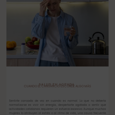
SALUD EN AGENDA
CUANDO EL CANSANCIO ESCONDE ALGO MÁS
Sentirte cansada de vez en cuando es normal. Lo que no debería
normalizarse es vivir sin energía, despertarte agotada o sentir que
actividades cotidianas requieren un esfuerzo excesivo. Aunque muchas
mujeres lo atribuyen al estrés o al ritmo de vida, una causa frecuente