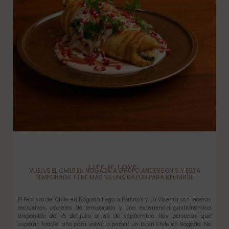
LIFE N’ LOVE
VUELVE EL CHILE EN NOGADA A GRUPO ANDERSON’S Y ESTA
TEMPORADA TIENE MÁS DE UNA RAZÓN PARA REUNIRSE
El Festival del Chile en Nogada llega a Porfirio’s y La Vicenta con recetas
exclusivas, cócteles de temporada y una experiencia gastronómica
disponible del 15 de julio al 30 de septiembre. Hay personas que
esperan todo el año para volver a probar un buen Chile en Nogada. No