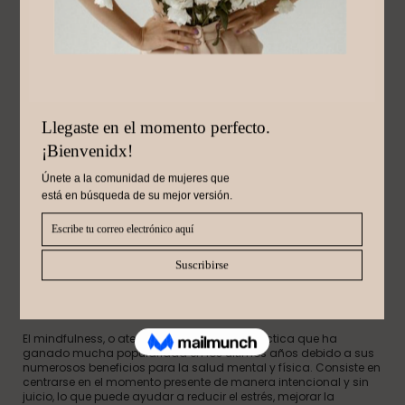
Julio 3, 2024
MINDFULNESS PARA
PRINCIPIANTES: CÓMO
INICIAR TU PRÁCTICA
DE ATENCIÓN PLENA.
El mindfulness, o atención plena, es una práctica que ha
ganado mucha popularidad en los últimos años debido a sus
numerosos beneficios para la salud mental y física. Consiste en
centrarse en el momento presente de manera intencional y sin
juicio, lo que puede ayudar a reducir el estrés, mejorar la