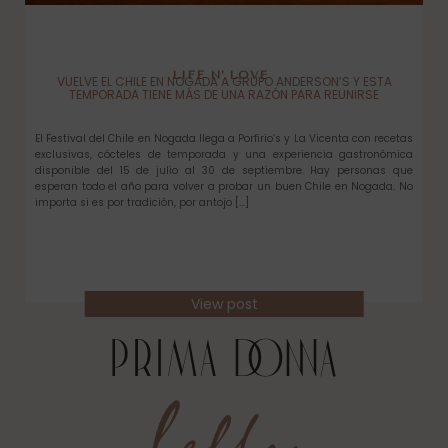
LIFE N’ LOVE
VUELVE EL CHILE EN NOGADA A GRUPO ANDERSON’S Y ESTA
TEMPORADA TIENE MÁS DE UNA RAZÓN PARA REUNIRSE
El Festival del Chile en Nogada llega a Porfirio’s y La Vicenta con recetas
exclusivas, cócteles de temporada y una experiencia gastronómica
disponible del 15 de julio al 30 de septiembre. Hay personas que
esperan todo el año para volver a probar un buen Chile en Nogada. No
importa si es por tradición, por antojo […]
View post