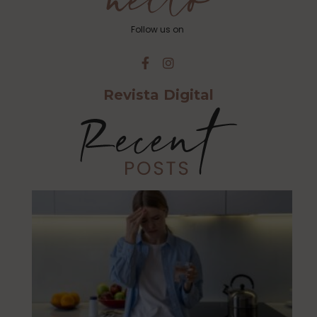
Follow us on
Revista Digital
Cu
Ca
Es
Al