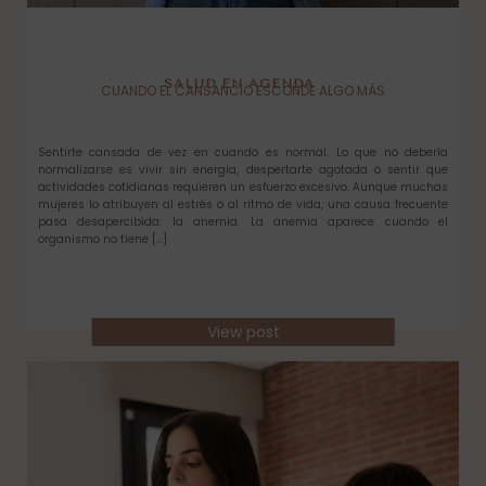
SALUD EN AGENDA
CUANDO EL CANSANCIO ESCONDE ALGO MÁS
Sentirte cansada de vez en cuando es normal. Lo que no debería
normalizarse es vivir sin energía, despertarte agotada o sentir que
actividades cotidianas requieren un esfuerzo excesivo. Aunque muchas
mujeres lo atribuyen al estrés o al ritmo de vida, una causa frecuente
pasa desapercibida: la anemia. La anemia aparece cuando el
organismo no tiene […]
View post