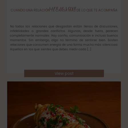
LIFE N’ LOVE
CUANDO UNA RELACIÓN TE CANSA MÁS DE LO QUE TE ACOMPAÑA
No todas las relaciones que desgastan están llenas de discusiones,
infidelidades o grandes conflictos. Algunas, desde fuera, parecen
completamente normales. Hay cariño, comunicación e incluso buenos
momentos. Sin embargo, algo no termina de sentirse bien. Existen
relaciones que consumen energía de una forma mucho más silenciosa.
Aquellas en las que sientes que debes medir cada […]
View post