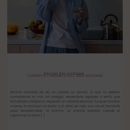
SALUD EN AGENDA
CUANDO EL CANSANCIO ESCONDE ALGO MÁS
Sentirte cansada de vez en cuando es normal. Lo que no debería
normalizarse es vivir sin energía, despertarte agotada o sentir que
actividades cotidianas requieren un esfuerzo excesivo. Aunque muchas
mujeres lo atribuyen al estrés o al ritmo de vida, una causa frecuente
pasa desapercibida: la anemia. La anemia aparece cuando el
organismo no tiene […]