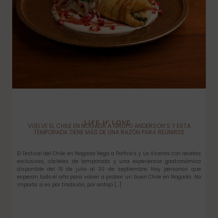
LIFE N’ LOVE
VUELVE EL CHILE EN NOGADA A GRUPO ANDERSON’S Y ESTA
TEMPORADA TIENE MÁS DE UNA RAZÓN PARA REUNIRSE
El Festival del Chile en Nogada llega a Porfirio’s y La Vicenta con recetas
exclusivas, cócteles de temporada y una experiencia gastronómica
disponible del 15 de julio al 30 de septiembre. Hay personas que
esperan todo el año para volver a probar un buen Chile en Nogada. No
importa si es por tradición, por antojo […]