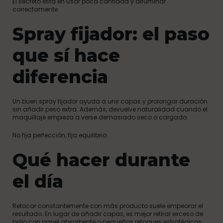
El secreto está en usar poca cantidad y difuminar
correctamente.
Spray fijador: el paso
que sí hace
diferencia
Un buen spray fijador ayuda a unir capas y prolongar duración
sin añadir peso extra. Además, devuelve naturalidad cuando el
maquillaje empieza a verse demasiado seco o cargado.
No fija perfección, fija equilibrio.
Qué hacer durante
el día
Retocar constantemente con más producto suele empeorar el
resultado. En lugar de añadir capas, es mejor retirar exceso de
brillo con papel absorbente o pequeños retoques estratégicos.