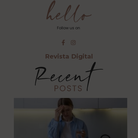
Follow us on
Revista Digital
Cu
Ca
Es
Al