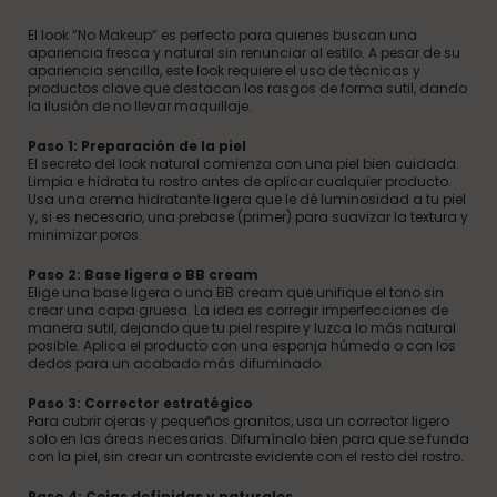
El look “No Makeup” es perfecto para quienes buscan una
apariencia fresca y natural sin renunciar al estilo. A pesar de su
apariencia sencilla, este look requiere el uso de técnicas y
productos clave que destacan los rasgos de forma sutil, dando
la ilusión de no llevar maquillaje.
Paso 1: Preparación de la piel
El secreto del look natural comienza con una piel bien cuidada.
Limpia e hidrata tu rostro antes de aplicar cualquier producto.
Usa una crema hidratante ligera que le dé luminosidad a tu piel
y, si es necesario, una prebase (primer) para suavizar la textura y
minimizar poros.
Paso 2: Base ligera o BB cream
Elige una base ligera o una BB cream que unifique el tono sin
crear una capa gruesa. La idea es corregir imperfecciones de
manera sutil, dejando que tu piel respire y luzca lo más natural
posible. Aplica el producto con una esponja húmeda o con los
dedos para un acabado más difuminado.
Paso 3: Corrector estratégico
Para cubrir ojeras y pequeños granitos, usa un corrector ligero
solo en las áreas necesarias. Difumínalo bien para que se funda
con la piel, sin crear un contraste evidente con el resto del rostro.
Paso 4: Cejas definidas y naturales