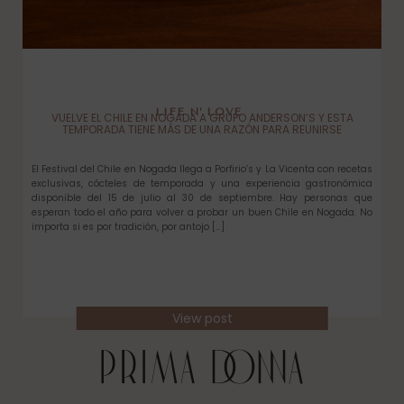
LIFE N’ LOVE
VUELVE EL CHILE EN NOGADA A GRUPO ANDERSON’S Y ESTA
TEMPORADA TIENE MÁS DE UNA RAZÓN PARA REUNIRSE
El Festival del Chile en Nogada llega a Porfirio’s y La Vicenta con recetas
exclusivas, cócteles de temporada y una experiencia gastronómica
disponible del 15 de julio al 30 de septiembre. Hay personas que
esperan todo el año para volver a probar un buen Chile en Nogada. No
importa si es por tradición, por antojo […]
View post