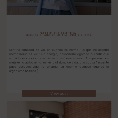
SALUD EN AGENDA
CUANDO EL CANSANCIO ESCONDE ALGO MÁS
Sentirte cansada de vez en cuando es normal. Lo que no debería
normalizarse es vivir sin energía, despertarte agotada o sentir que
actividades cotidianas requieren un esfuerzo excesivo. Aunque muchas
mujeres lo atribuyen al estrés o al ritmo de vida, una causa frecuente
pasa desapercibida: la anemia. La anemia aparece cuando el
organismo no tiene […]
View post