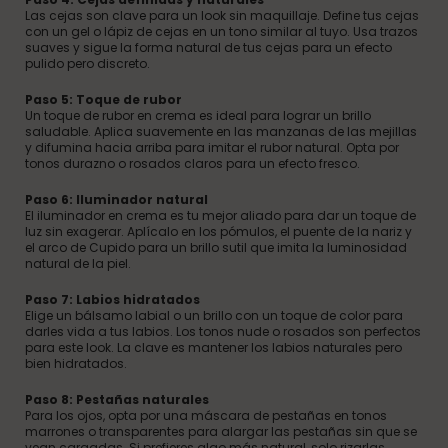
Las cejas son clave para un look sin maquillaje. Define tus cejas
con un gel o lápiz de cejas en un tono similar al tuyo. Usa trazos
suaves y sigue la forma natural de tus cejas para un efecto
pulido pero discreto.
Paso 5: Toque de rubor
Un toque de rubor en crema es ideal para lograr un brillo
saludable. Aplica suavemente en las manzanas de las mejillas
y difumina hacia arriba para imitar el rubor natural. Opta por
tonos durazno o rosados claros para un efecto fresco.
Paso 6: Iluminador natural
El iluminador en crema es tu mejor aliado para dar un toque de
luz sin exagerar. Aplícalo en los pómulos, el puente de la nariz y
el arco de Cupido para un brillo sutil que imita la luminosidad
natural de la piel.
Paso 7: Labios hidratados
Elige un bálsamo labial o un brillo con un toque de color para
darles vida a tus labios. Los tonos nude o rosados son perfectos
para este look. La clave es mantener los labios naturales pero
bien hidratados.
Paso 8: Pestañas naturales
Para los ojos, opta por una máscara de pestañas en tonos
marrones o transparentes para alargar las pestañas sin que se
vean cargadas. Si prefieres algo más natural, solo rizarlas