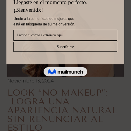
Noviembre 13, 2024
LOOK “NO MAKEUP”:
LOGRA UNA
APARIENCIA NATURAL
SIN RENUNCIAR AL
ESTILO