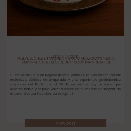
LIFE N’ LOVE
VUELVE EL CHILE EN NOGADA A GRUPO ANDERSON’S Y ESTA
TEMPORADA TIENE MÁS DE UNA RAZÓN PARA REUNIRSE
El Festival del Chile en Nogada llega a Porfirio’s y La Vicenta con recetas
exclusivas, cócteles de temporada y una experiencia gastronómica
disponible del 15 de julio al 30 de septiembre. Hay personas que
esperan todo el año para volver a probar un buen Chile en Nogada. No
importa si es por tradición, por antojo […]
View post