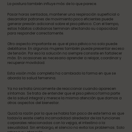
La postura también influye más de lo que parece.
Pasar horas sentadas, mantener una respiración superficial o
desarrollar patrones de movimiento poco eficientes puede
generar presión adicional sobre el piso pélvico. Con el tiempo,
estos hábitos cotidianos terminan afectando su capacidad
para responder correctamente.
Otro aspecto importante es que el piso pélvico no solo puede
debilitarse. En algunas mujeres también puede presentar exceso
de tensión. Por eso la solución no siempre consiste en fortalecer
más. En ocasiones es necesario aprender a relajar, coordinar y
recuperar movilidad.
Esta visión más completa ha cambiado la forma en que se
aborda la salud femenina.
Ya no se trata únicamente de reaccionar cuando aparecen
síntomas. Se trata de entender que el piso pélvico forma parte
de la salud integral y merece la misma atención que damos a
otros aspectos del bienestar.
Quizá la razón por la que se habla tan poco de este tema es que
todavía existe cierta incomodidad alrededor de las funciones
corporales relacionadas con la vejiga, el intestino o la
sexualidad. Sin embargo, el silencio no evita los problemas. Solo