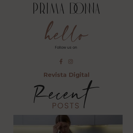
Follow us on
Revista Digital
Cu
Ca
Es
Al