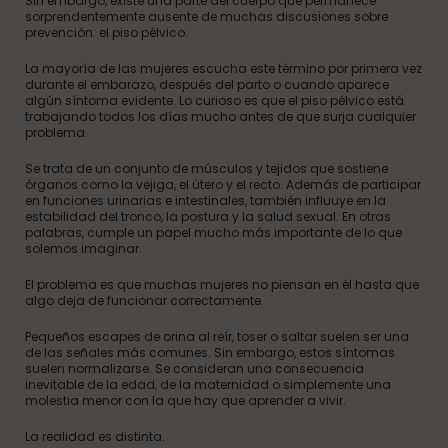
Sin embargo, existe una parte del cuerpo que permanece
sorprendentemente ausente de muchas discusiones sobre
prevención: el piso pélvico.
La mayoría de las mujeres escucha este término por primera vez
durante el embarazo, después del parto o cuando aparece
algún síntoma evidente. Lo curioso es que el piso pélvico está
trabajando todos los días mucho antes de que surja cualquier
problema.
Se trata de un conjunto de músculos y tejidos que sostiene
órganos como la vejiga, el útero y el recto. Además de participar
en funciones urinarias e intestinales, también influuye en la
estabilidad del tronco, la postura y la salud sexual. En otras
palabras, cumple un papel mucho más importante de lo que
solemos imaginar.
El problema es que muchas mujeres no piensan en él hasta que
algo deja de funcionar correctamente.
Pequeños escapes de orina al reír, toser o saltar suelen ser una
de las señales más comunes. Sin embargo, estos síntomas
suelen normalizarse. Se consideran una consecuencia
inevitable de la edad, de la maternidad o simplemente una
molestia menor con la que hay que aprender a vivir.
La realidad es distinta.