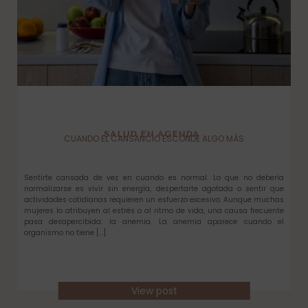
SALUD EN AGENDA
CUANDO EL CANSANCIO ESCONDE ALGO MÁS
Sentirte cansada de vez en cuando es normal. Lo que no debería
normalizarse es vivir sin energía, despertarte agotada o sentir que
actividades cotidianas requieren un esfuerzo excesivo. Aunque muchas
mujeres lo atribuyen al estrés o al ritmo de vida, una causa frecuente
pasa desapercibida: la anemia. La anemia aparece cuando el
organismo no tiene […]
View post