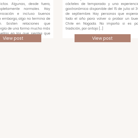
ictos. Algunas, desde fuera,
cócteles de temporada y una experienci
pletamente normales. Hay
gastronómica disponible del 15 de julio al 3
unicación e incluso buenos
de septiembre. Hay personas que espera
 embargo, algo no termina de
todo el año para volver a probar un bue
en. Existen relaciones que
Chile en Nogada. No importa si es po
rgía de una forma mucho más
tradición, por antojo […]
quellas en las que sientes que
View post
View post
ada […]