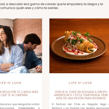
tad, a descubrir esa gama de colores que te empodera, te alegra y te
comunica quién eres y cómo te sientes.
LIFE N’ LOVE
LIFE N’ LOVE
A RELACIÓN TE CANSA MÁS
VUELVE EL CHILE EN NOGADA A GRUPO
O QUE TE ACOMPAÑA
ANDERSON’S Y ESTA TEMPORADA TIENE
MÁS DE UNA RAZÓN PARA REUNIRSE
relaciones que desgastan están
El Festival del Chile en Nogada llega 
scusiones, infidelidades o
Porfirio’s y La Vicenta con recetas exclusivas