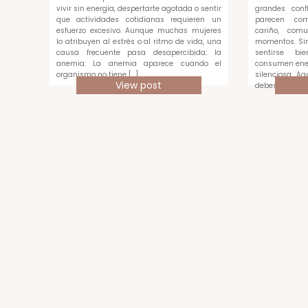
vivir sin energía, despertarte agotada o sentir
grandes confl
que actividades cotidianas requieren un
parecen com
esfuerzo excesivo. Aunque muchas mujeres
cariño, com
lo atribuyen al estrés o al ritmo de vida, una
momentos. Sin
causa frecuente pasa desapercibida: la
sentirse bi
anemia. La anemia aparece cuando el
consumen ene
organismo no tiene […]
silenciosa. A
View post
debes medir c