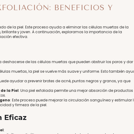
XFOLIACIÓN: BENEFICIOS Y
ado de la piel. Este proceso ayuda a eliminar las células muertas de la
 brillante y joven. A continuación, exploramos la importancia de la
iación efectiva.
 a deshacerse de las células muertas que pueden obstruir los poros y dar
células muertas, la piel se vuelve más suave y uniforme. Esto también ay
 puede ayudar a prevenir brotes de acné, puntos negros y granos, ya que
de la Piel
: Una piel exfoliada permite una mejor absorción de productos
s​​.
ágeno
: Este proceso puede mejorar la circulación sanguínea y estimular 
dad y firmeza de la piel​​.
 Eficaz
el
: