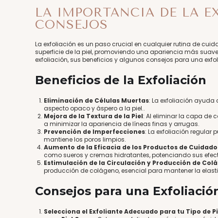
LA IMPORTANCIA DE LA E
CONSEJOS
La exfoliación es un paso crucial en cualquier rutina de cuid
superficie de la piel, promoviendo una apariencia más suave,
exfoliación, sus beneficios y algunos consejos para una exfol
Beneficios de la Exfoliación
Eliminación de Células Muertas
: La exfoliación ayuda
aspecto opaco y áspero a la piel.​.
Mejora de la Textura de la Piel
: Al eliminar la capa de 
a minimizar la apariencia de líneas finas y arrugas.
Prevención de Imperfecciones
: La exfoliación regular
mantiene los poros limpios​.
Aumento de la Eficacia de los Productos de Cuidado 
como sueros y cremas hidratantes, potenciando sus efecto
Estimulación de la Circulación y Producción de Col
producción de colágeno, esencial para mantener la elastici
Consejos para una Exfoliación
Selecciona el Exfoliante Adecuado para tu Tipo de Pi