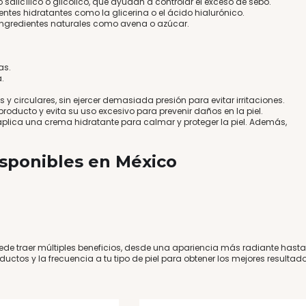
 salicílico o glicólico, que ayudan a controlar el exceso de sebo.
tes hidratantes como la glicerina o el ácido hialurónico​​.
n ingredientes naturales como avena o azúcar​​.
as.
.
y circulares, sin ejercer demasiada presión para evitar irritaciones​.
producto y evita su uso excesivo para prevenir daños en la piel​​.
 aplica una crema hidratante para calmar y proteger la piel. Además,
ponibles en México
puede traer múltiples beneficios, desde una apariencia más radiante hasta
tos y la frecuencia a tu tipo de piel para obtener los mejores resultad