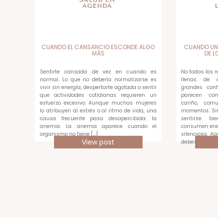
AGENDA
CUANDO EL CANSANCIO ESCONDE ALGO
CUANDO UN
MÁS
DE L
Sentirte cansada de vez en cuando es
No todas las 
normal. Lo que no debería normalizarse es
llenas de di
vivir sin energía, despertarte agotada o sentir
grandes conf
que actividades cotidianas requieren un
parecen com
esfuerzo excesivo. Aunque muchas mujeres
cariño, com
lo atribuyen al estrés o al ritmo de vida, una
momentos. Si
causa frecuente pasa desapercibida: la
sentirse bi
anemia. La anemia aparece cuando el
consumen ene
organismo no tiene […]
silenciosa. A
View post
debes medir c