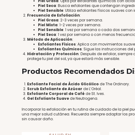
Piel Grasa
: Opta por exfoliantes químicos con ácido
Piel Seca
: Busca exfoliantes que contengan ingredien
Piel Sensible
: Utiliza exfoliantes físicos suaves co
Frecuencia de Exfoliación
:
Piel Grasa
: 2-3 veces por semana.
Piel Mixta
: 1-2 veces por semana.
Piel Sensible
: 1 vez por semana o cada dos seman
Piel Seca
: 1 vez por semana o con menos frecuencia​
Método de Aplicación
:
Exfoliantes Físicos
: Aplica con movimientos suaves 
Exfoliantes Químicos
: Sigue las instrucciones del 
Hidratación y Protección
: Después de exfoliar, siempre
protege tu piel del sol, ya que estará más sensible​.
Productos Recomendados Dis
Exfoliante Facial de Ácido Glicólico
de The Ordinary.
Scrub Exfoliante de Azúcar
de L’Oréal.
Exfoliante Corporal de Café
de St. Ives.
Gel Exfoliante Suave
de Neutrogena.
Incorporar la exfoliación en tu rutina de cuidado de la piel 
una mejor salud cutánea. Recuerda siempre adaptar los produc
sin causar daño.
SALUD EN