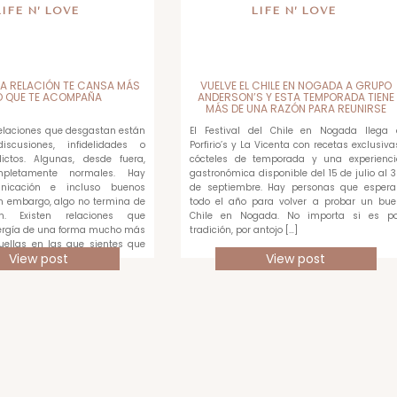
LIFE N’ LOVE
LIFE N’ LOVE
A RELACIÓN TE CANSA MÁS
VUELVE EL CHILE EN NOGADA A GRUPO
O QUE TE ACOMPAÑA
ANDERSON’S Y ESTA TEMPORADA TIENE
MÁS DE UNA RAZÓN PARA REUNIRSE
relaciones que desgastan están
El Festival del Chile en Nogada llega 
scusiones, infidelidades o
Porfirio’s y La Vicenta con recetas exclusiva
lictos. Algunas, desde fuera,
cócteles de temporada y una experienci
pletamente normales. Hay
gastronómica disponible del 15 de julio al 
unicación e incluso buenos
de septiembre. Hay personas que espera
n embargo, algo no termina de
todo el año para volver a probar un bue
en. Existen relaciones que
Chile en Nogada. No importa si es po
rgía de una forma mucho más
tradición, por antojo […]
quellas en las que sientes que
View post
View post
ada […]