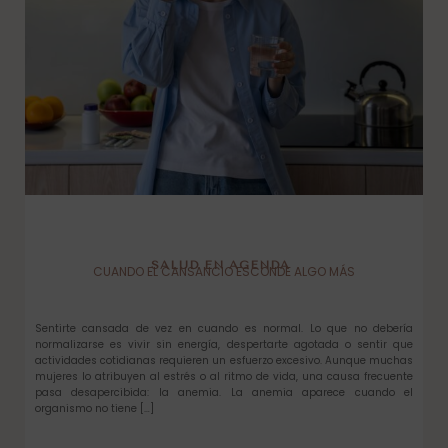
SALUD EN AGENDA
CUANDO EL CANSANCIO ESCONDE ALGO MÁS
Sentirte cansada de vez en cuando es normal. Lo que no debería
normalizarse es vivir sin energía, despertarte agotada o sentir que
actividades cotidianas requieren un esfuerzo excesivo. Aunque muchas
mujeres lo atribuyen al estrés o al ritmo de vida, una causa frecuente
pasa desapercibida: la anemia. La anemia aparece cuando el
organismo no tiene […]