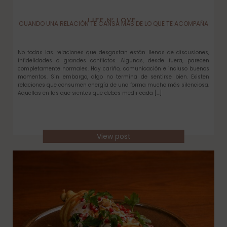
LIFE N’ LOVE
CUANDO UNA RELACIÓN TE CANSA MÁS DE LO QUE TE ACOMPAÑA
No todas las relaciones que desgastan están llenas de discusiones,
infidelidades o grandes conflictos. Algunas, desde fuera, parecen
completamente normales. Hay cariño, comunicación e incluso buenos
momentos. Sin embargo, algo no termina de sentirse bien. Existen
relaciones que consumen energía de una forma mucho más silenciosa.
Aquellas en las que sientes que debes medir cada […]
View post