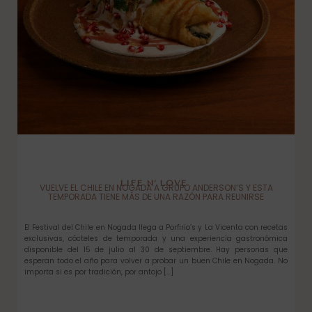
LIFE N’ LOVE
VUELVE EL CHILE EN NOGADA A GRUPO ANDERSON’S Y ESTA
TEMPORADA TIENE MÁS DE UNA RAZÓN PARA REUNIRSE
El Festival del Chile en Nogada llega a Porfirio’s y La Vicenta con recetas
exclusivas, cócteles de temporada y una experiencia gastronómica
disponible del 15 de julio al 30 de septiembre. Hay personas que
esperan todo el año para volver a probar un buen Chile en Nogada. No
importa si es por tradición, por antojo […]