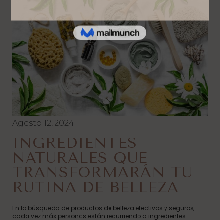
Agosto 12, 2024
INGREDIENTES
NATURALES QUE
TRANSFORMARÁN TU
RUTINA DE BELLEZA
En la búsqueda de productos de belleza efectivos y seguros,
cada vez más personas están recurriendo a ingredientes