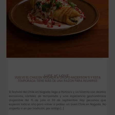
LIFE N’ LOVE
VUELVE EL CHILE EN NOGADA A GRUPO ANDERSON’S Y ESTA
TEMPORADA TIENE MÁS DE UNA RAZÓN PARA REUNIRSE
El Festival del Chile en Nogada llega a Porfirio’s y La Vicenta con recetas
exclusivas, cócteles de temporada y una experiencia gastronómica
disponible del 15 de julio al 30 de septiembre. Hay personas que
esperan todo el año para volver a probar un buen Chile en Nogada. No
importa si es por tradición, por antojo […]