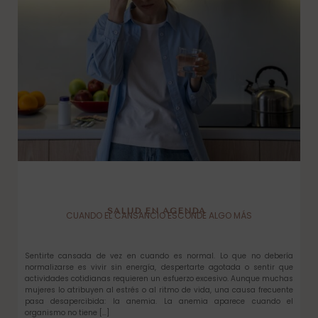
SALUD EN AGENDA
CUANDO EL CANSANCIO ESCONDE ALGO MÁS
Sentirte cansada de vez en cuando es normal. Lo que no debería
normalizarse es vivir sin energía, despertarte agotada o sentir que
actividades cotidianas requieren un esfuerzo excesivo. Aunque muchas
mujeres lo atribuyen al estrés o al ritmo de vida, una causa frecuente
pasa desapercibida: la anemia. La anemia aparece cuando el
organismo no tiene […]