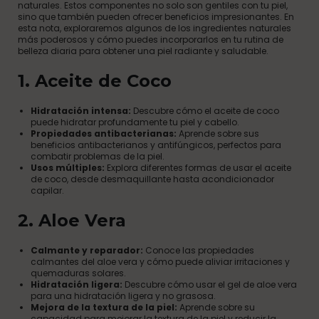
naturales. Estos componentes no solo son gentiles con tu piel,
sino que también pueden ofrecer beneficios impresionantes. En
esta nota, exploraremos algunos de los ingredientes naturales
más poderosos y cómo puedes incorporarlos en tu rutina de
belleza diaria para obtener una piel radiante y saludable.
1.
Aceite de Coco
Hidratación intensa:
Descubre cómo el aceite de coco
puede hidratar profundamente tu piel y cabello.
Propiedades antibacterianas:
Aprende sobre sus
beneficios antibacterianos y antifúngicos, perfectos para
combatir problemas de la piel.
Usos múltiples:
Explora diferentes formas de usar el aceite
de coco, desde desmaquillante hasta acondicionador
capilar.
2.
Aloe Vera
Calmante y reparador:
Conoce las propiedades
calmantes del aloe vera y cómo puede aliviar irritaciones y
quemaduras solares.
Hidratación ligera:
Descubre cómo usar el gel de aloe vera
para una hidratación ligera y no grasosa.
Mejora de la textura de la piel:
Aprende sobre su
capacidad para mejorar la textura de la piel y reducir la