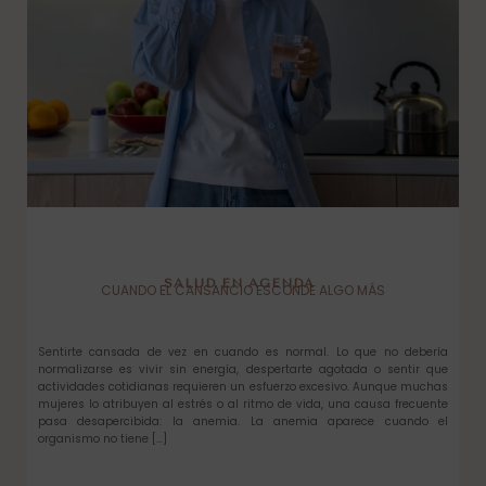
SALUD EN AGENDA
CUANDO EL CANSANCIO ESCONDE ALGO MÁS
Sentirte cansada de vez en cuando es normal. Lo que no debería
normalizarse es vivir sin energía, despertarte agotada o sentir que
actividades cotidianas requieren un esfuerzo excesivo. Aunque muchas
mujeres lo atribuyen al estrés o al ritmo de vida, una causa frecuente
pasa desapercibida: la anemia. La anemia aparece cuando el
organismo no tiene […]