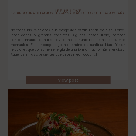
LIFE N’ LOVE
CUANDO UNA RELACIÓN TE CANSA MÁS DE LO QUE TE ACOMPAÑA
No todas las relaciones que desgastan están llenas de discusiones,
infidelidades o grandes conflictos. Algunas, desde fuera, parecen
completamente normales. Hay cariño, comunicación e incluso buenos
momentos. Sin embargo, algo no termina de sentirse bien. Existen
relaciones que consumen energía de una forma mucho más silenciosa.
Aquellas en las que sientes que debes medir cada […]
View post