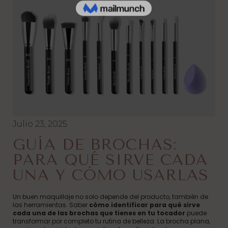
Julio 23, 2025
GUÍA DE BROCHAS:
PARA QUÉ SIRVE CADA
UNA Y CÓMO USARLAS
Un buen maquillaje no solo depende del producto, también de
las herramientas. Saber
cómo identificar para qué sirve
cada una de las brochas que tienes en tu tocador
puede
transformar por completo tu rutina de belleza. La brocha plana,