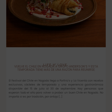
LIFE N’ LOVE
VUELVE EL CHILE EN NOGADA A GRUPO ANDERSON’S Y ESTA
TEMPORADA TIENE MÁS DE UNA RAZÓN PARA REUNIRSE
El Festival del Chile en Nogada llega a Porfirio’s y La Vicenta con recetas
exclusivas, cócteles de temporada y una experiencia gastronómica
disponible del 15 de julio al 30 de septiembre. Hay personas que
esperan todo el año para volver a probar un buen Chile en Nogada. No
importa si es por tradición, por antojo […]