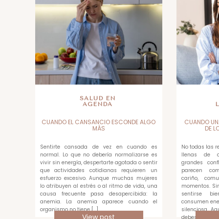
SALUD EN
AGENDA
CUANDO EL CANSANCIO ESCONDE ALGO
CUANDO UN
MÁS
DE L
Sentirte cansada de vez en cuando es
No todas las 
normal. Lo que no debería normalizarse es
llenas de di
vivir sin energía, despertarte agotada o sentir
grandes confl
que actividades cotidianas requieren un
parecen com
esfuerzo excesivo. Aunque muchas mujeres
cariño, com
lo atribuyen al estrés o al ritmo de vida, una
momentos. Sin
causa frecuente pasa desapercibida: la
sentirse bi
anemia. La anemia aparece cuando el
consumen ene
organismo no tiene […]
silenciosa. A
View post
debes medir c