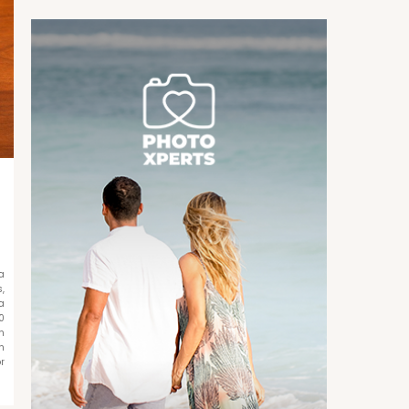
a
,
a
0
n
n
r