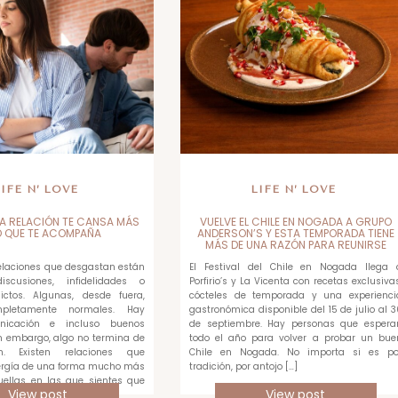
LIFE N’ LOVE
LIFE N’ LOVE
A RELACIÓN TE CANSA MÁS
VUELVE EL CHILE EN NOGADA A GRUPO
O QUE TE ACOMPAÑA
ANDERSON’S Y ESTA TEMPORADA TIENE
MÁS DE UNA RAZÓN PARA REUNIRSE
relaciones que desgastan están
El Festival del Chile en Nogada llega 
scusiones, infidelidades o
Porfirio’s y La Vicenta con recetas exclusivas
ictos. Algunas, desde fuera,
cócteles de temporada y una experienci
pletamente normales. Hay
gastronómica disponible del 15 de julio al 3
unicación e incluso buenos
de septiembre. Hay personas que espera
 embargo, algo no termina de
todo el año para volver a probar un bue
en. Existen relaciones que
Chile en Nogada. No importa si es po
rgía de una forma mucho más
tradición, por antojo […]
quellas en las que sientes que
View post
View post
ada […]