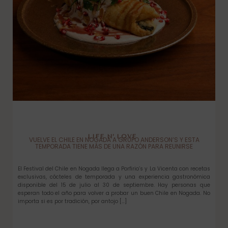
LIFE N’ LOVE
VUELVE EL CHILE EN NOGADA A GRUPO ANDERSON’S Y ESTA
TEMPORADA TIENE MÁS DE UNA RAZÓN PARA REUNIRSE
El Festival del Chile en Nogada llega a Porfirio’s y La Vicenta con recetas
exclusivas, cócteles de temporada y una experiencia gastronómica
disponible del 15 de julio al 30 de septiembre. Hay personas que
esperan todo el año para volver a probar un buen Chile en Nogada. No
importa si es por tradición, por antojo […]