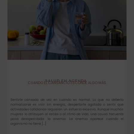
SALUD EN AGENDA
CUANDO EL CANSANCIO ESCONDE ALGO MÁS
Sentirte cansada de vez en cuando es normal. Lo que no debería
normalizarse es vivir sin energía, despertarte agotada o sentir que
actividades cotidianas requieren un esfuerzo excesivo. Aunque muchas
mujeres lo atribuyen al estrés o al ritmo de vida, una causa frecuente
pasa desapercibida: la anemia. La anemia aparece cuando el
organismo no tiene […]