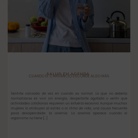
SALUD EN AGENDA
CUANDO EL CANSANCIO ESCONDE ALGO MÁS
Sentirte cansada de vez en cuando es normal. Lo que no debería
normalizarse es vivir sin energía, despertarte agotada o sentir que
actividades cotidianas requieren un esfuerzo excesivo. Aunque muchas
mujeres lo atribuyen al estrés o al ritmo de vida, una causa frecuente
pasa desapercibida: la anemia. La anemia aparece cuando el
organismo no tiene […]