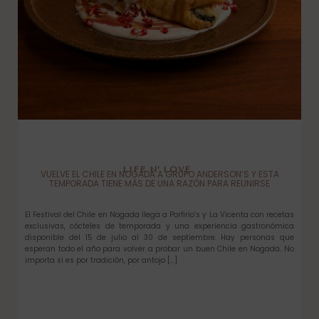
LIFE N’ LOVE
VUELVE EL CHILE EN NOGADA A GRUPO ANDERSON’S Y ESTA
TEMPORADA TIENE MÁS DE UNA RAZÓN PARA REUNIRSE
El Festival del Chile en Nogada llega a Porfirio’s y La Vicenta con recetas
exclusivas, cócteles de temporada y una experiencia gastronómica
disponible del 15 de julio al 30 de septiembre. Hay personas que
esperan todo el año para volver a probar un buen Chile en Nogada. No
importa si es por tradición, por antojo […]