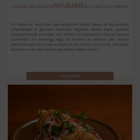
LIFE N’ LOVE
CUANDO UNA RELACIÓN TE CANSA MÁS DE LO QUE TE ACOMPAÑA
No todas las relaciones que desgastan están llenas de discusiones,
infidelidades o grandes conflictos. Algunas, desde fuera, parecen
completamente normales. Hay cariño, comunicación e incluso buenos
momentos. Sin embargo, algo no termina de sentirse bien. Existen
relaciones que consumen energía de una forma mucho más silenciosa.
Aquellas en las que sientes que debes medir cada […]
View post