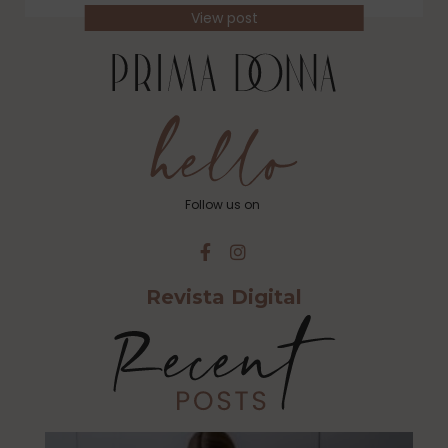
View post
Follow us on
Revista Digital
Cu