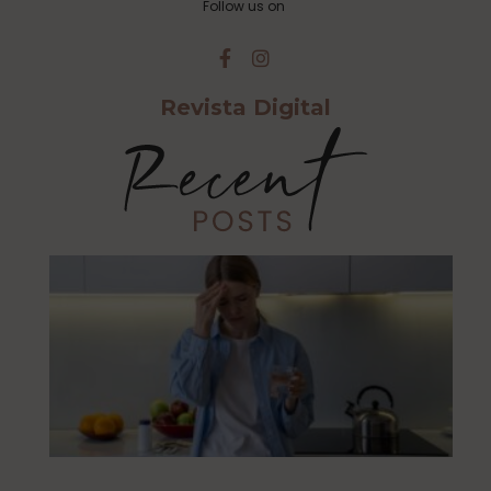
Follow us on
Revista Digital
Cu
Ca
Es
Al