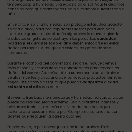
temperatura, la humedad y la exposición al sol. Aquí te dejamos
consejos para que mantengas una piel radiante durante todo el
año.
En verano, el sol y la humedad son protagonistas. Usa protector
solar a diario y opta por limpiadores ligeros para eliminar el
exceso de grasa. La hidratación sigue siendo clave, eligiendo
productos en gel que no obstruyan los poros. Los
cuidados
para la piel durante todo el año
deben enfocarse en evitar
daños por rayos UV, así que no olvides las gafas de sol y
sombreros.
Durante el otoño, la piel comienza a secarse. Incluye cremas
más densas y sérums ricos en antioxidantes para reparar los
daños del verano. Además, exfolia suavemente para eliminar
células muertas y ayudar a que los nuevos productos penetren
mejor. Este cambio asegura que puedas
adaptarte a cada
estación del año
con éxito.
El invierno trae bajas temperaturas y humedad reducida, lo que
puede causar sequedad extrema. Usa hidratantes intensos y
bálsamos labiales, además de evitar duchas con agua
caliente que resecan más la piel. Complementa tu rutina con
aceites que restauren la barrera cutánea.
En primavera, la piel florece junto con la naturaleza. Es el
momento perfecto para una limpieza profunda y para reintegrar