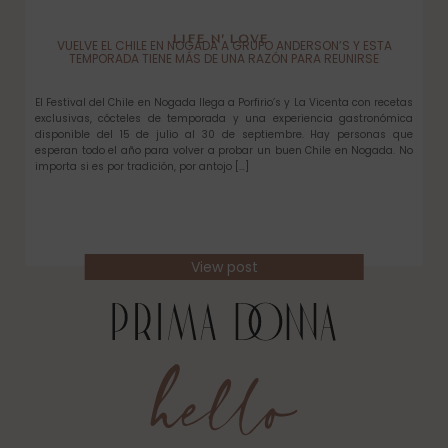
LIFE N’ LOVE
VUELVE EL CHILE EN NOGADA A GRUPO ANDERSON’S Y ESTA
TEMPORADA TIENE MÁS DE UNA RAZÓN PARA REUNIRSE
El Festival del Chile en Nogada llega a Porfirio’s y La Vicenta con recetas
exclusivas, cócteles de temporada y una experiencia gastronómica
disponible del 15 de julio al 30 de septiembre. Hay personas que
esperan todo el año para volver a probar un buen Chile en Nogada. No
importa si es por tradición, por antojo […]
View post