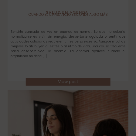
SALUD EN AGENDA
CUANDO EL CANSANCIO ESCONDE ALGO MÁS
Sentirte cansada de vez en cuando es normal. Lo que no debería
normalizarse es vivir sin energía, despertarte agotada o sentir que
actividades cotidianas requieren un esfuerzo excesivo. Aunque muchas
mujeres lo atribuyen al estrés o al ritmo de vida, una causa frecuente
pasa desapercibida: la anemia. La anemia aparece cuando el
organismo no tiene […]
View post