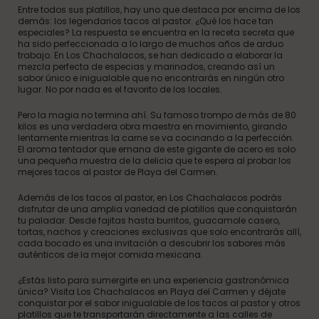
Entre todos sus platillos, hay uno que destaca por encima de los
demás: los legendarios tacos al pastor. ¿Qué los hace tan
especiales? La respuesta se encuentra en la receta secreta que
ha sido perfeccionada a lo largo de muchos años de arduo
trabajo. En Los Chachalacos, se han dedicado a elaborar la
mezcla perfecta de especias y marinados, creando así un
sabor único e inigualable que no encontrarás en ningún otro
lugar. No por nada es el favorito de los locales.
Pero la magia no termina ahí. Su famoso trompo de más de 80
kilos es una verdadera obra maestra en movimiento, girando
lentamente mientras la carne se va cocinando a la perfección.
El aroma tentador que emana de este gigante de acero es solo
una pequeña muestra de la delicia que te espera al probar los
mejores tacos al pastor de Playa del Carmen.
Además de los tacos al pastor, en Los Chachalacos podrás
disfrutar de una amplia variedad de platillos que conquistarán
tu paladar. Desde fajitas hasta burritos, guacamole casero,
tortas, nachos y creaciones exclusivas que solo encontrarás allí,
cada bocado es una invitación a descubrir los sabores más
auténticos de la mejor comida mexicana.
¿Estás listo para sumergirte en una experiencia gastronómica
única? Visita Los Chachalacos en Playa del Carmen y déjate
conquistar por el sabor inigualable de los tacos al pastor y otros
platillos que te transportarán directamente a las calles de