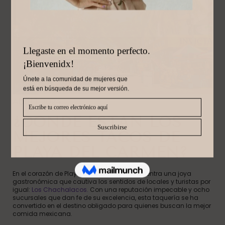
Abril 1, 2024
¿DÓNDE ESTÁN LOS
MEJORES TACOS DE
PLAYA DEL CARMEN?
En el corazón de Playa del Carmen, se encuentra una joya
gastronómica que cautiva los sentidos de locales y turistas por
igual:
Los Chachalacos.
Con una reputación impecable y ocho
sucursales que dan fe de su excelencia, esta taquería se ha
convertido en el destino obligado para quienes buscan la mejor
comida mexicana.