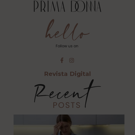
Follow us on
Revista Digital
Cu
Ca
Es
Al