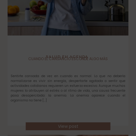
SALUD EN AGENDA
CUANDO EL CANSANCIO ESCONDE ALGO MÁS
Sentirte cansada de vez en cuando es normal. Lo que no debería
normalizarse es vivir sin energía, despertarte agotada o sentir que
actividades cotidianas requieren un esfuerzo excesivo. Aunque muchas
mujeres lo atribuyen al estrés o al ritmo de vida, una causa frecuente
pasa desapercibida: la anemia. La anemia aparece cuando el
organismo no tiene […]
View post